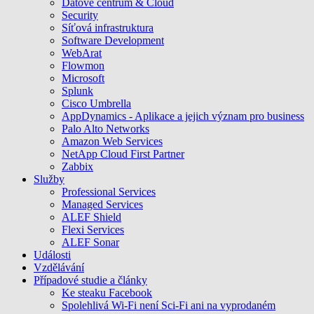
Datové centrum & Cloud
Security
Síťová infrastruktura
Software Development
WebArat
Flowmon
Microsoft
Splunk
Cisco Umbrella
AppDynamics - Aplikace a jejich význam pro business
Palo Alto Networks
Amazon Web Services
NetApp Cloud First Partner
Zabbix
Služby
Professional Services
Managed Services
ALEF Shield
Flexi Services
ALEF Sonar
Události
Vzdělávání
Případové studie a články
Ke steaku Facebook
Spolehlivá Wi-Fi není Sci-Fi ani na vyprodaném