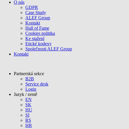
O nás
GDPR
Case Study
ALEF Group
Kontakt
Hall of Fame
Cookies politika
Ke stažení
Etické kodexy
Společnosti ALEF Group
Kontakt
Partnerská sekce
B2B
Service desk
Login
Jazyk / země
EN
SK
HU
SI
RS
HR