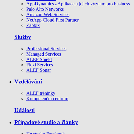
AppDynamics - Aplikace a jejich význam pro business
Palo Alto Networks
Amazon Web Services
NetApp Cloud First Partner
Zabbix
Služby
Professional Services
Managed Services
ALEF Shield
Flexi Services
ALEF Sonar
Vzdělávání
ALEF tréninky
Kompetenční centrum
Události
Případové studie a články
Ke steaku Facebook