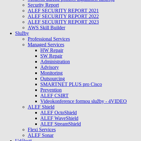
Security Report
ALEF SECURITY REPORT 2021
ALEF SECURITY REPORT 2022
ALEF SECURITY REPORT 2023
AWS Skill Builder
Služby
Professional Services
Managed Services
HW Repair
SW Repair
Administration
Advisory
Monitoring
Outsourcing
SMARTNET PLUS pro Cisco
Prevention
ALEF CSIRT
Videokonference formou služby - 4VIDEO
ALEF Shield
ALEF OctoShield
ALEF WaveShield
ALEF StreamShield
Flexi Services
ALEF Sonar
Události