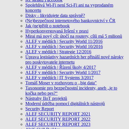
Spolehlivá Wi-Fi není Sci-Fi ani na vyprodaném
koncertu
Disky - likvidujete data správně?
(Ne)bezpečnost internetového bankovnictví v ČR
Jak (ne)přijít o notebook
Hyperkonvergovaná řešení v praxi
Mirai má nový cíl: útočí na routery, cílů má 5 milionů
ALEF v médiích | Security World 11/2016
ALEF v médiích | Security World 10/2016
ALEF v médiích | Strategie 12/2016
Úprava legislativy hazardních her přináší nové nároky
pro poskytovatele internetu
ALEF v médiích | Řízení školy 4/2017
ALEF v médiích | Security World 1/2017
ALEF v médiích | IT Systems 3/2017
Tomáš Moser v rozhovoru o ,,big data"
Taxonomie pro bezpečnostní incidenty, aneb „je to
kočka nebo pes?“
Nástrahy IIoT projektů
Moderní údržba pomocí digitálních nástrojů
Security Report
ALEF SECURITY REPORT 2021
ALEF SECURITY REPORT 2022
ALEF SECURITY REPORT 2023