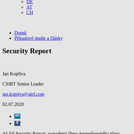
DE
AT
CH
Domů
Případové studie a články
Security Report
Jan Kopřiva
CSIRT Senior Leader
jan.kopriva@alef.com
02.07.2020
ALEF Security Report, vytvořený členy bezpečnostního týmu