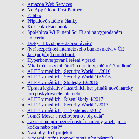
Amazon Web Services
NetApp Cloud First Partner
Zabbix
Případové studie a články
Ke steaku Facebook
Spolehlivá Wi-Fi není Sci-Fi ani na vyprodaném
koncertu
Disky - likvidujete data správně?
(Ne)bezpečnost internetového bankovnictví v ČR
Jak (ne)přijít o notebook
Hyperkonvergovaná řešení v praxi
Mirai má nový cíl: útočí na routery, cílů má 5 milionů
ALEF v médiích | Security World 11/2016
ALEF v médiích | Security World 10/2016
ALEF v médiích | Strategie 12/2016
Úprava legislativy hazardních her přináší nové nároky
pro poskytovatele internetu
ALEF v médiích | Řízení školy 4/2017
ALEF v médiích | Security World 1/2017
ALEF v médiích | IT Systems 3/2017
Tomáš Moser v rozhovoru o ,,big data"
Taxonomie pro bezpečnostní incidenty, aneb „je to
kočka nebo pes?“
Nástrahy IIoT projektů
Moderní údržba pomocí digitálních nástrojů