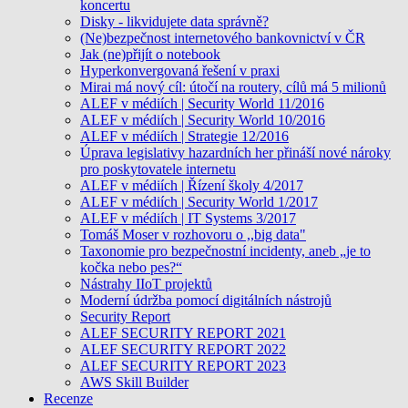
koncertu
Disky - likvidujete data správně?
(Ne)bezpečnost internetového bankovnictví v ČR
Jak (ne)přijít o notebook
Hyperkonvergovaná řešení v praxi
Mirai má nový cíl: útočí na routery, cílů má 5 milionů
ALEF v médiích | Security World 11/2016
ALEF v médiích | Security World 10/2016
ALEF v médiích | Strategie 12/2016
Úprava legislativy hazardních her přináší nové nároky
pro poskytovatele internetu
ALEF v médiích | Řízení školy 4/2017
ALEF v médiích | Security World 1/2017
ALEF v médiích | IT Systems 3/2017
Tomáš Moser v rozhovoru o ,,big data"
Taxonomie pro bezpečnostní incidenty, aneb „je to
kočka nebo pes?“
Nástrahy IIoT projektů
Moderní údržba pomocí digitálních nástrojů
Security Report
ALEF SECURITY REPORT 2021
ALEF SECURITY REPORT 2022
ALEF SECURITY REPORT 2023
AWS Skill Builder
Recenze