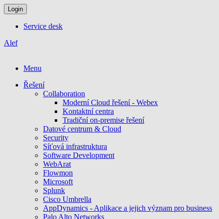
Login
Service desk
Alef
Menu
Řešení
Collaboration
Moderní Cloud řešení - Webex
Kontaktní centra
Tradiční on-premise řešení
Datové centrum & Cloud
Security
Síťová infrastruktura
Software Development
WebArat
Flowmon
Microsoft
Splunk
Cisco Umbrella
AppDynamics - Aplikace a jejich význam pro business
Palo Alto Networks