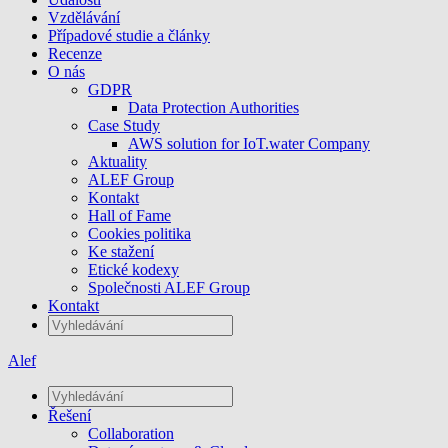
Vzdělávání
Případové studie a články
Recenze
O nás
GDPR
Data Protection Authorities
Case Study
AWS solution for IoT.water Company
Aktuality
ALEF Group
Kontakt
Hall of Fame
Cookies politika
Ke stažení
Etické kodexy
Společnosti ALEF Group
Kontakt
Alef
Řešení
Collaboration