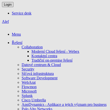
Login
Service desk
Alef
Menu
Řešení
Collaboration
Moderní Cloud řešení - Webex
Kontaktní centra
Tradiční on-premise řešení
Datové centrum & Cloud
Security
Síťová infrastruktura
Software Development
WebArat
Flowmon
Microsoft
Splunk
Cisco Umbrella
AppDynamics - Aplikace a jejich význam pro business
Palo Alto Networks