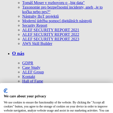
Tomáš Moser v rozhovoru o ,,big data"
Taxonomie pro bezpečnostní incidenty, aneb „je to
kočka nebo pes?“
Nástrahy IIoT projektů
Moderní údržba pomocí digitálních nástrojů
Security Report
ALEF SECURITY REPORT 2021
ALEF SECURITY REPORT 2022
ALEF SECURITY REPORT 2023
AWS Skill Builder
O nás
GDPR
Case Study
ALEF Group
Kontakt
Hall of Fame
Cookies politika
Ke stažení
Etické kodexy
We care about your privacy
Společnosti ALEF Group
We use cookies to ensure the functionality of the website. By clicking the "Accept all
cookies" button, you agree to the storage of cookies on your device in order to improve
Kontakt
website navigation, analyze website usage and assist in our marketing activities. You can