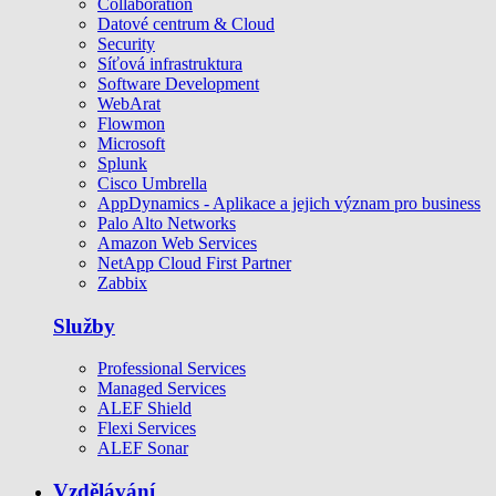
Collaboration
Datové centrum & Cloud
Security
Síťová infrastruktura
Software Development
WebArat
Flowmon
Microsoft
Splunk
Cisco Umbrella
AppDynamics - Aplikace a jejich význam pro business
Palo Alto Networks
Amazon Web Services
NetApp Cloud First Partner
Zabbix
Služby
Professional Services
Managed Services
ALEF Shield
Flexi Services
ALEF Sonar
Vzdělávání