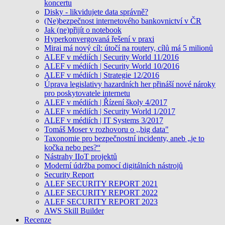
koncertu
Disky - likvidujete data správně?
(Ne)bezpečnost internetového bankovnictví v ČR
Jak (ne)přijít o notebook
Hyperkonvergovaná řešení v praxi
Mirai má nový cíl: útočí na routery, cílů má 5 milionů
ALEF v médiích | Security World 11/2016
ALEF v médiích | Security World 10/2016
ALEF v médiích | Strategie 12/2016
Úprava legislativy hazardních her přináší nové nároky
pro poskytovatele internetu
ALEF v médiích | Řízení školy 4/2017
ALEF v médiích | Security World 1/2017
ALEF v médiích | IT Systems 3/2017
Tomáš Moser v rozhovoru o ,,big data"
Taxonomie pro bezpečnostní incidenty, aneb „je to
kočka nebo pes?“
Nástrahy IIoT projektů
Moderní údržba pomocí digitálních nástrojů
Security Report
ALEF SECURITY REPORT 2021
ALEF SECURITY REPORT 2022
ALEF SECURITY REPORT 2023
AWS Skill Builder
Recenze