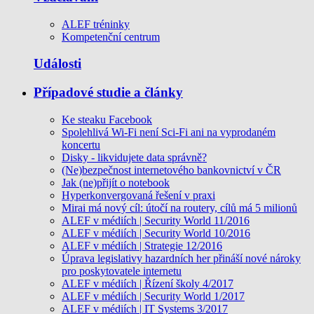
ALEF tréninky
Kompetenční centrum
Události
Případové studie a články
Ke steaku Facebook
Spolehlivá Wi-Fi není Sci-Fi ani na vyprodaném
koncertu
Disky - likvidujete data správně?
(Ne)bezpečnost internetového bankovnictví v ČR
Jak (ne)přijít o notebook
Hyperkonvergovaná řešení v praxi
Mirai má nový cíl: útočí na routery, cílů má 5 milionů
ALEF v médiích | Security World 11/2016
ALEF v médiích | Security World 10/2016
ALEF v médiích | Strategie 12/2016
Úprava legislativy hazardních her přináší nové nároky
pro poskytovatele internetu
ALEF v médiích | Řízení školy 4/2017
ALEF v médiích | Security World 1/2017
ALEF v médiích | IT Systems 3/2017