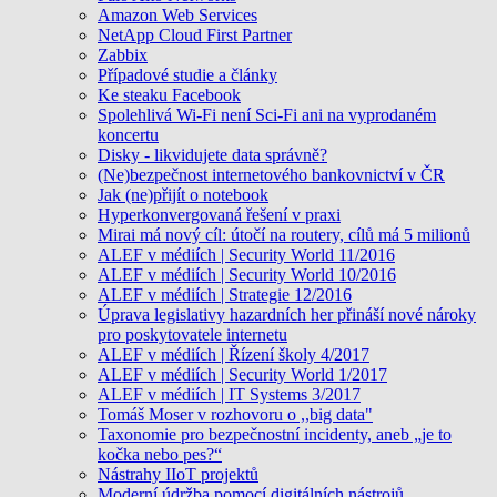
Amazon Web Services
NetApp Cloud First Partner
Zabbix
Případové studie a články
Ke steaku Facebook
Spolehlivá Wi-Fi není Sci-Fi ani na vyprodaném
koncertu
Disky - likvidujete data správně?
(Ne)bezpečnost internetového bankovnictví v ČR
Jak (ne)přijít o notebook
Hyperkonvergovaná řešení v praxi
Mirai má nový cíl: útočí na routery, cílů má 5 milionů
ALEF v médiích | Security World 11/2016
ALEF v médiích | Security World 10/2016
ALEF v médiích | Strategie 12/2016
Úprava legislativy hazardních her přináší nové nároky
pro poskytovatele internetu
ALEF v médiích | Řízení školy 4/2017
ALEF v médiích | Security World 1/2017
ALEF v médiích | IT Systems 3/2017
Tomáš Moser v rozhovoru o ,,big data"
Taxonomie pro bezpečnostní incidenty, aneb „je to
kočka nebo pes?“
Nástrahy IIoT projektů
Moderní údržba pomocí digitálních nástrojů