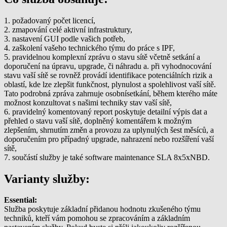
1. požadovaný počet licencí,
2. zmapování celé aktivní infrastruktury,
3. nastavení GUI podle vašich potřeb,
4. zaškolení vašeho technického týmu do práce s IPF,
5. pravidelnou komplexní zprávu o stavu sítě včetně setkání a
doporučení na úpravu, upgrade, či náhradu a. při vyhodnocování
stavu vaší sítě se rovněž provádí identifikace potenciálních rizik a
oblastí, kde lze zlepšit funkčnost, plynulost a spolehlivost vaší sítě.
Tato podrobná zpráva zahrnuje osobnísetkání, během kterého máte
možnost konzultovat s našimi techniky stav vaší sítě,
6. pravidelný komentovaný report poskytuje detailní výpis dat a
přehled o stavu vaší sítě, doplněný komentářem k možným
zlepšením, shrnutím změn a provozu za uplynulých šest měsíců, a
doporučením pro případný upgrade, nahrazení nebo rozšíření vaší
sítě,
7. součástí služby je také software maintenance SLA 8x5xNBD.
Varianty služby:
Essential:
Služba poskytuje základní přidanou hodnotu zkušeného týmu
techniků, kteří vám pomohou se zpracováním a základním