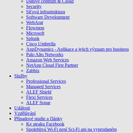
Datové centrum & Cloud
Security
Síťová infrastruktura
Software Development
WebArat
Flowmon
Microsoft
Splunk
Cisco Umbrella
AppDynamics - Aplikace a jejich význam pro business
Palo Alto Networks
Amazon Web Services
NetApp Cloud First Partner
Zabbix
Služby
Professional Services
Managed Services
ALEF Shield
Flexi Services
ALEF Sonar
Události
Vzdělávání
Případové studie a články
Ke steaku Facebook
Spolehlivá Wi-Fi není Sci-Fi ani na vyprodaném