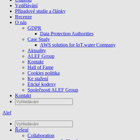
Vzdělávání
Případové studie a články
Recenze
O nás
GDPR
Data Protection Authorities
Case Study
AWS solution for IoT.water Company
Aktuality
ALEF Group
Kontakt
Hall of Fame
Cookies politika
Ke stažení
Etické kodexy
Společnosti ALEF Group
Kontakt
Alef
Řešení
Collaboration