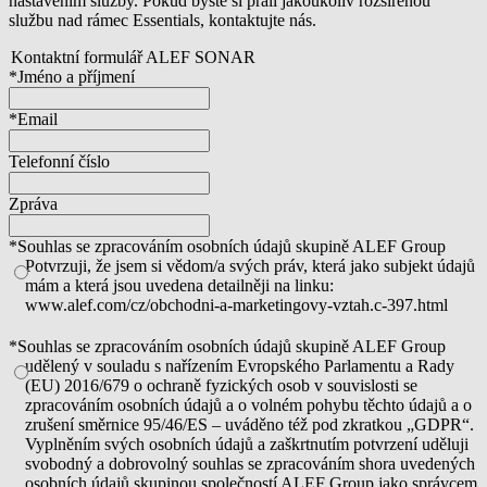
nastavením služby. Pokud byste si přáli jakoukoliv rozšířenou
službu nad rámec Essentials, kontaktujte nás.
Kontaktní formulář ALEF SONAR
*Jméno a příjmení
*Email
Telefonní číslo
Zpráva
*Souhlas se zpracováním osobních údajů skupině ALEF Group
Potvrzuji, že jsem si vědom/a svých práv, která jako subjekt údajů
mám a která jsou uvedena detailněji na linku:
www.alef.com/cz/obchodni-a-marketingovy-vztah.c-397.html
*Souhlas se zpracováním osobních údajů skupině ALEF Group
udělený v souladu s nařízením Evropského Parlamentu a Rady
(EU) 2016/679 o ochraně fyzických osob v souvislosti se
zpracováním osobních údajů a o volném pohybu těchto údajů a o
zrušení směrnice 95/46/ES – uváděno též pod zkratkou „GDPR“.
Vyplněním svých osobních údajů a zaškrtnutím potvrzení uděluji
svobodný a dobrovolný souhlas se zpracováním shora uvedených
osobních údajů skupinou společností ALEF Group jako správcem