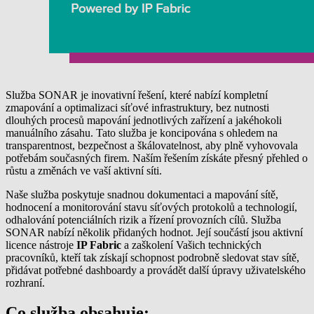
Služba SONAR je inovativní řešení, které nabízí kompletní
zmapování a optimalizaci síťové infrastruktury, bez nutnosti
dlouhých procesů mapování jednotlivých zařízení a jakéhokoli
manuálního zásahu. Tato služba je koncipována s ohledem na
transparentnost, bezpečnost a škálovatelnost, aby plně vyhovovala
potřebám současných firem. Naším řešením získáte přesný přehled o
růstu a změnách ve vaší aktivní síti.
Naše služba poskytuje snadnou dokumentaci a mapování sítě,
hodnocení a monitorování stavu síťových protokolů a technologií,
odhalování potenciálních rizik a řízení provozních cílů. Služba
SONAR nabízí několik přidaných hodnot. Její součástí jsou aktivní
licence nástroje
IP Fabric
a zaškolení Vašich technických
pracovníků, kteří tak získají schopnost podrobně sledovat stav sítě,
přidávat potřebné dashboardy a provádět další úpravy uživatelského
rozhraní.
Co služba obsahuje: