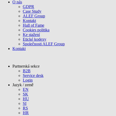
O nás
GDPR
Case Study
ALEF Group
Kontakt
Hall of Fame
Cookies politika
Ke stažení
Etické kodexy
Společnosti ALEF Group
Kontakt
Partnerská sekce
B2B
Service desk
Login
Jazyk / země
EN
SK
HU
SI
RS
HR