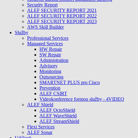
Security Report
ALEF SECURITY REPORT 2021
ALEF SECURITY REPORT 2022
ALEF SECURITY REPORT 2023
AWS Skill Builder
Služby
Professional Services
Managed Services
HW Repair
SW Repair
Administration
Advisory
Monitoring
Outsourcing
SMARTNET PLUS pro Cisco
Prevention
ALEF CSIRT
Videokonference formou služby - 4VIDEO
ALEF Shield
ALEF OctoShield
ALEF WaveShield
ALEF StreamShield
Flexi Services
ALEF Sonar
Události