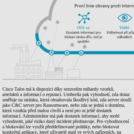
Cisco Talos má k dispozici díky senzorům miliardy vzorků,
artefaktů a informací o reputaci. Umbrella pak vyhodnotí, zda dotaz
směřuje na stránku, která obsahovala škodlivý kód, zda server slouží
jako C&C server pro Ransomware, nebo zda se jedná o doménu,
která vznikla před malou chvílí a není pro ni ještě dostatek
informací. Administrátor má pak dostatek informací, aby mohl
vyhodnotit, jaké riziko daný incident představuje. Pro vyhodnocení
a blokování lze využít předdefinované politiky, nebo blokovat
konkrétní aplikace, které uživatelé mají ve svých zařízeních, na