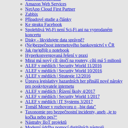
Amazon Web Services
NetApp Cloud First Partner
Zabbix
Případové studie a články
Ke steaku Facebook
Spolehlivá Wi-Fi není Sci-Fi ani na vyprodaném
koncertu
Disky - likvidujete data správně?
(Ne)bezpečnost internetového bankovnictví v ČR
Jak (ne)přijít o notebook
Hyperkonvergovaná řešení v praxi
Mirai má nový cíl: útočí na routery, cílů má 5 milionů
ALEF v médiích | Security World 11/2016
ALEF v médiích | Security World 10/2016
ALEF v médiích | Strategie 12/2016
Úprava legislativy hazardních her přináší nové nároky
pro poskytovatele internetu
ALEF v médiích | Řízení školy 4/2017
ALEF v médiích | Security World 1/2017
ALEF v médiích | IT Systems 3/2017
Tomáš Moser v rozhovoru o ,,big data"
Taxonomie pro bezpečnostní incidenty, aneb „je to
kočka nebo pes?“
Nástrahy IIoT projektů
Moderní údržba pomocí digitálních nástrojů