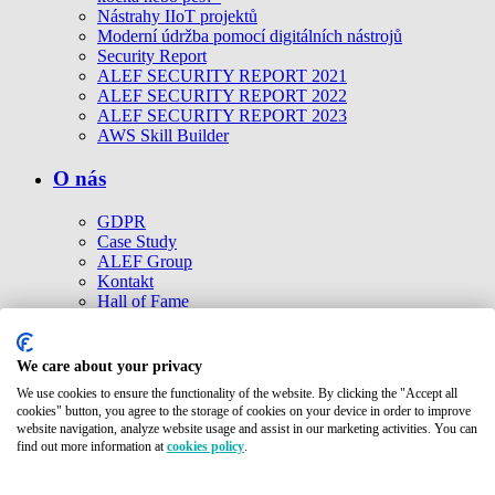
Nástrahy IIoT projektů
Moderní údržba pomocí digitálních nástrojů
Security Report
ALEF SECURITY REPORT 2021
ALEF SECURITY REPORT 2022
ALEF SECURITY REPORT 2023
AWS Skill Builder
O nás
GDPR
Case Study
ALEF Group
Kontakt
Hall of Fame
Cookies politika
Ke stažení
Etické kodexy
We care about your privacy
Společnosti ALEF Group
We use cookies to ensure the functionality of the website. By clicking the "Accept all
cookies" button, you agree to the storage of cookies on your device in order to improve
Kontakt
website navigation, analyze website usage and assist in our marketing activities. You can
find out more information at
cookies policy
.
© 2026 ALEF Group. All rights reserved