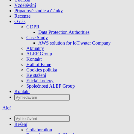
Vzdělávání
Případové studie a články
Recenze
O nás
GDPR
Data Protection Authorities
Case Study
AWS solution for IoT.water Company
Aktuality
ALEF Group
Kontakt
Hall of Fame
Cookies politika
Ke stažení
Etické kodexy
Společnosti ALEF Group
Kontakt
Alef
Řešení
Collaboration