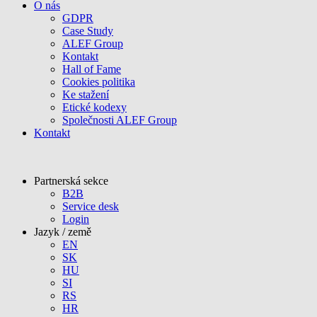
O nás
GDPR
Case Study
ALEF Group
Kontakt
Hall of Fame
Cookies politika
Ke stažení
Etické kodexy
Společnosti ALEF Group
Kontakt
Partnerská sekce
B2B
Service desk
Login
Jazyk / země
EN
SK
HU
SI
RS
HR