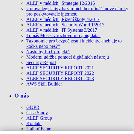
ALEF v médiích | Strategie 12/2016
Úprava legislativy hazardních her přináší nové nároky
pro poskytovatele internetu
ALEF v médiích | Řízení školy 4/2017
ALEF v médiích | Security World 1/2017
ALEF v médiích | IT Systems 3/2017
Tomáš Moser v rozhovoru o ,,big data"
Taxonomie pro bezpečnostní incidenty, aneb „je to
kočka nebo pes?“
Nástrahy IIoT projektů
Moderní údržba pomocí digitálních nástrojů
Security Report
ALEF SECURITY REPORT 2021
ALEF SECURITY REPORT 2022
ALEF SECURITY REPORT 2023
AWS Skill Builder
O nás
GDPR
Case Study
ALEF Group
Kontakt
Hall of Fame