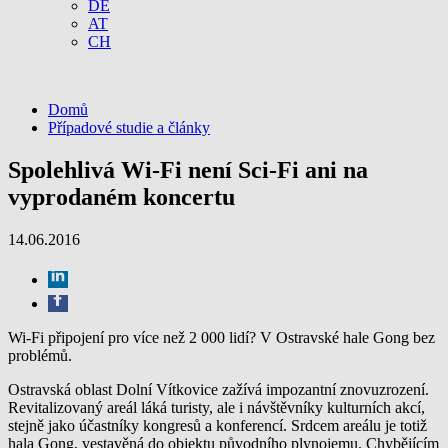
DE
AT
CH
Domů
Případové studie a články
Spolehlivá Wi-Fi není Sci-Fi ani na
vyprodaném koncertu
14.06.2016
Wi-Fi připojení pro více než 2 000 lidí? V Ostravské hale Gong bez
problémů.
Ostravská oblast Dolní Vítkovice zažívá impozantní znovuzrození.
Revitalizovaný areál láká turisty, ale i návštěvníky kulturních akcí,
stejně jako účastníky kongresů a konferencí. Srdcem areálu je totiž
hala Gong, vestavěná do objektu původního plynojemu. Chybějícím