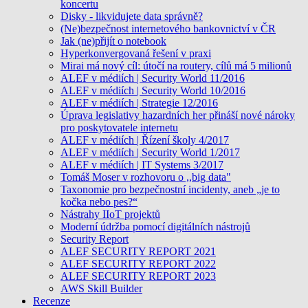
koncertu
Disky - likvidujete data správně?
(Ne)bezpečnost internetového bankovnictví v ČR
Jak (ne)přijít o notebook
Hyperkonvergovaná řešení v praxi
Mirai má nový cíl: útočí na routery, cílů má 5 milionů
ALEF v médiích | Security World 11/2016
ALEF v médiích | Security World 10/2016
ALEF v médiích | Strategie 12/2016
Úprava legislativy hazardních her přináší nové nároky
pro poskytovatele internetu
ALEF v médiích | Řízení školy 4/2017
ALEF v médiích | Security World 1/2017
ALEF v médiích | IT Systems 3/2017
Tomáš Moser v rozhovoru o ,,big data"
Taxonomie pro bezpečnostní incidenty, aneb „je to
kočka nebo pes?“
Nástrahy IIoT projektů
Moderní údržba pomocí digitálních nástrojů
Security Report
ALEF SECURITY REPORT 2021
ALEF SECURITY REPORT 2022
ALEF SECURITY REPORT 2023
AWS Skill Builder
Recenze