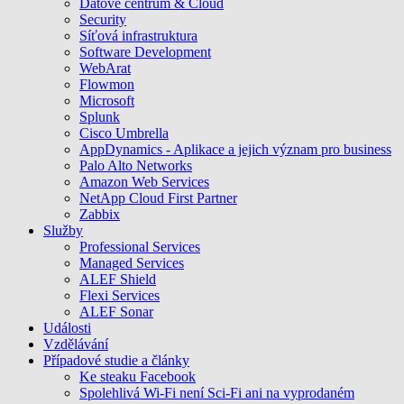
Datové centrum & Cloud
Security
Síťová infrastruktura
Software Development
WebArat
Flowmon
Microsoft
Splunk
Cisco Umbrella
AppDynamics - Aplikace a jejich význam pro business
Palo Alto Networks
Amazon Web Services
NetApp Cloud First Partner
Zabbix
Služby
Professional Services
Managed Services
ALEF Shield
Flexi Services
ALEF Sonar
Události
Vzdělávání
Případové studie a články
Ke steaku Facebook
Spolehlivá Wi-Fi není Sci-Fi ani na vyprodaném