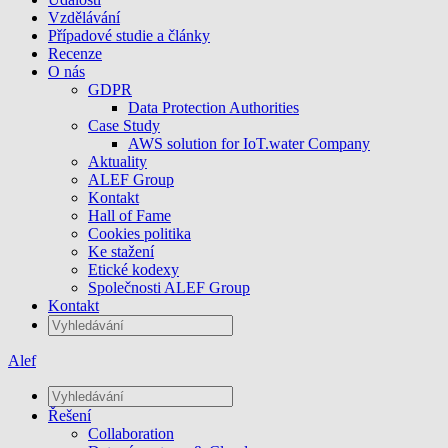
Vzdělávání
Případové studie a články
Recenze
O nás
GDPR
Data Protection Authorities
Case Study
AWS solution for IoT.water Company
Aktuality
ALEF Group
Kontakt
Hall of Fame
Cookies politika
Ke stažení
Etické kodexy
Společnosti ALEF Group
Kontakt
Alef
Řešení
Collaboration