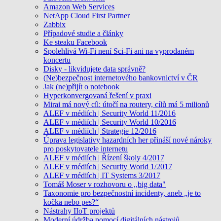
Amazon Web Services
NetApp Cloud First Partner
Zabbix
Případové studie a články
Ke steaku Facebook
Spolehlivá Wi-Fi není Sci-Fi ani na vyprodaném
koncertu
Disky - likvidujete data správně?
(Ne)bezpečnost internetového bankovnictví v ČR
Jak (ne)přijít o notebook
Hyperkonvergovaná řešení v praxi
Mirai má nový cíl: útočí na routery, cílů má 5 milionů
ALEF v médiích | Security World 11/2016
ALEF v médiích | Security World 10/2016
ALEF v médiích | Strategie 12/2016
Úprava legislativy hazardních her přináší nové nároky
pro poskytovatele internetu
ALEF v médiích | Řízení školy 4/2017
ALEF v médiích | Security World 1/2017
ALEF v médiích | IT Systems 3/2017
Tomáš Moser v rozhovoru o ,,big data"
Taxonomie pro bezpečnostní incidenty, aneb „je to
kočka nebo pes?“
Nástrahy IIoT projektů
Moderní údržba pomocí digitálních nástrojů