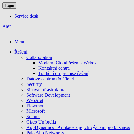
Login
Service desk
Alef
Menu
Řešení
Collaboration
Moderní Cloud řešení - Webex
Kontaktní centra
Tradiční on-premise řešení
Datové centrum & Cloud
Security
Síťová infrastruktura
Software Development
WebArat
Flowmon
Microsoft
Splunk
Cisco Umbrella
AppDynamics - Aplikace a jejich význam pro business
Palo Alto Networks