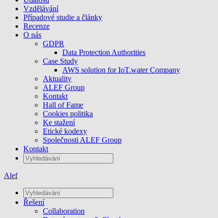
Vzdělávání
Případové studie a články
Recenze
O nás
GDPR
Data Protection Authorities
Case Study
AWS solution for IoT.water Company
Aktuality
ALEF Group
Kontakt
Hall of Fame
Cookies politika
Ke stažení
Etické kodexy
Společnosti ALEF Group
Kontakt
Alef
Řešení
Collaboration