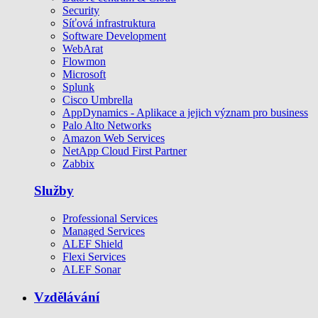
Security
Síťová infrastruktura
Software Development
WebArat
Flowmon
Microsoft
Splunk
Cisco Umbrella
AppDynamics - Aplikace a jejich význam pro business
Palo Alto Networks
Amazon Web Services
NetApp Cloud First Partner
Zabbix
Služby
Professional Services
Managed Services
ALEF Shield
Flexi Services
ALEF Sonar
Vzdělávání