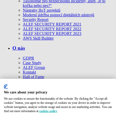
Taxonomie pro bezpečnostní incidenty, aneb „je to
kočka nebo pes?“
Nástrahy IIoT projektů
Moderní údržba pomocí digitálních nástrojů
Security Report
ALEF SECURITY REPORT 2021
ALEF SECURITY REPORT 2022
ALEF SECURITY REPORT 2023
AWS Skill Builder
O nás
GDPR
Case Study
ALEF Group
Kontakt
Hall of Fame
Cookies politika
Ke stažení
Etické kodexy
We care about your privacy
Společnosti ALEF Group
We use cookies to ensure the functionality of the website. By clicking the "Accept all
cookies" button, you agree to the storage of cookies on your device in order to improve
Kontakt
website navigation, analyze website usage and assist in our marketing activities. You can
find out more information at
cookies policy
.