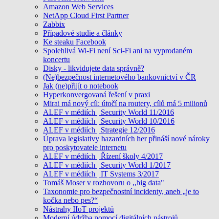
Amazon Web Services
NetApp Cloud First Partner
Zabbix
Případové studie a články
Ke steaku Facebook
Spolehlivá Wi-Fi není Sci-Fi ani na vyprodaném
koncertu
Disky - likvidujete data správně?
(Ne)bezpečnost internetového bankovnictví v ČR
Jak (ne)přijít o notebook
Hyperkonvergovaná řešení v praxi
Mirai má nový cíl: útočí na routery, cílů má 5 milionů
ALEF v médiích | Security World 11/2016
ALEF v médiích | Security World 10/2016
ALEF v médiích | Strategie 12/2016
Úprava legislativy hazardních her přináší nové nároky
pro poskytovatele internetu
ALEF v médiích | Řízení školy 4/2017
ALEF v médiích | Security World 1/2017
ALEF v médiích | IT Systems 3/2017
Tomáš Moser v rozhovoru o ,,big data"
Taxonomie pro bezpečnostní incidenty, aneb „je to
kočka nebo pes?“
Nástrahy IIoT projektů
Moderní údržba pomocí digitálních nástrojů