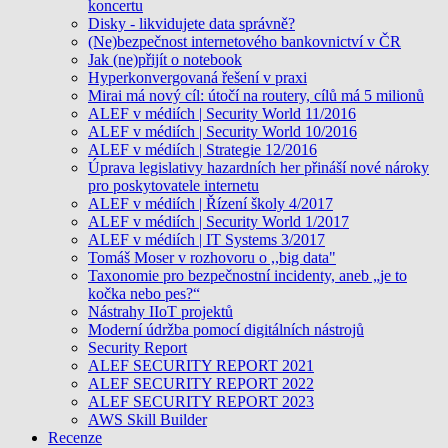
koncertu
Disky - likvidujete data správně?
(Ne)bezpečnost internetového bankovnictví v ČR
Jak (ne)přijít o notebook
Hyperkonvergovaná řešení v praxi
Mirai má nový cíl: útočí na routery, cílů má 5 milionů
ALEF v médiích | Security World 11/2016
ALEF v médiích | Security World 10/2016
ALEF v médiích | Strategie 12/2016
Úprava legislativy hazardních her přináší nové nároky
pro poskytovatele internetu
ALEF v médiích | Řízení školy 4/2017
ALEF v médiích | Security World 1/2017
ALEF v médiích | IT Systems 3/2017
Tomáš Moser v rozhovoru o ,,big data"
Taxonomie pro bezpečnostní incidenty, aneb „je to
kočka nebo pes?“
Nástrahy IIoT projektů
Moderní údržba pomocí digitálních nástrojů
Security Report
ALEF SECURITY REPORT 2021
ALEF SECURITY REPORT 2022
ALEF SECURITY REPORT 2023
AWS Skill Builder
Recenze