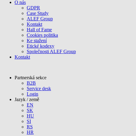
O nás
GDPR
Case Study
ALEF Group
Kontakt
Hall of Fame
Cookies politika
Ke stažení
Etické kodexy
Společnosti ALEF Group
Kontakt
Partnerská sekce
B2B
Service desk
Login
Jazyk / země
EN
SK
HU
SI
RS
HR