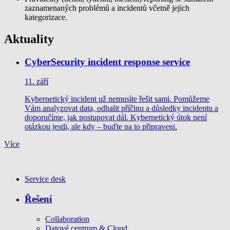
zaznamenaných problémů a incidentů včetně jejich
kategorizace.
Aktuality
CyberSecurity incident response service
11. září
Kybernetický incident už nemusíte řešit sami. Pomůžeme
Vám analyzovat data, odhalit příčinu a důsledky incidentu a
doporučíme, jak postupovat dál. Kybernetický útok není
otázkou jestli, ale kdy – buďte na to připraveni.
Více
Service desk
Řešení
Collaboration
Datové centrum & Cloud