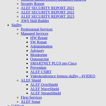
Security Report
ALEF SECURITY REPORT 2021
ALEF SECURITY REPORT 2022
ALEF SECURITY REPORT 2023
AWS Skill Builder
Služby
Professional Services
Managed Services
HW Repair
SW Repair
Administration
Advisory
Monitoring
Outsourcing
SMARTNET PLUS pro Cisco
Prevention
ALEF CSIRT
Videokonference formou služby - 4VIDEO
ALEF Shield
ALEF OctoShield
ALEF WaveShield
ALEF StreamShield
Flexi Services
ALEF Sonar
Události