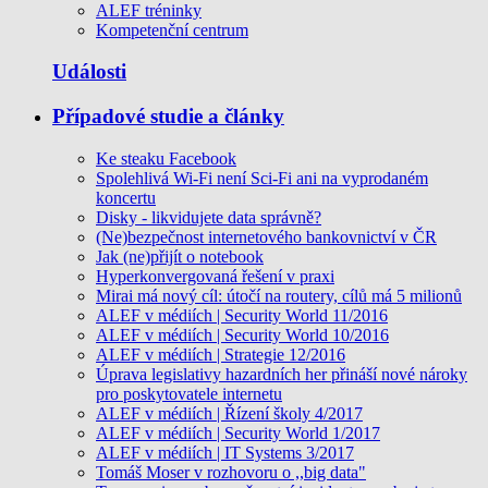
ALEF tréninky
Kompetenční centrum
Události
Případové studie a články
Ke steaku Facebook
Spolehlivá Wi-Fi není Sci-Fi ani na vyprodaném
koncertu
Disky - likvidujete data správně?
(Ne)bezpečnost internetového bankovnictví v ČR
Jak (ne)přijít o notebook
Hyperkonvergovaná řešení v praxi
Mirai má nový cíl: útočí na routery, cílů má 5 milionů
ALEF v médiích | Security World 11/2016
ALEF v médiích | Security World 10/2016
ALEF v médiích | Strategie 12/2016
Úprava legislativy hazardních her přináší nové nároky
pro poskytovatele internetu
ALEF v médiích | Řízení školy 4/2017
ALEF v médiích | Security World 1/2017
ALEF v médiích | IT Systems 3/2017
Tomáš Moser v rozhovoru o ,,big data"