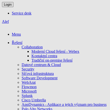
Login
Service desk
Alef
Menu
Řešení
Collaboration
Moderní Cloud řešení - Webex
Kontaktní centra
Tradiční on-premise řešení
Datové centrum & Cloud
Security
Síťová infrastruktura
Software Development
WebArat
Flowmon
Microsoft
Splunk
Cisco Umbrella
AppDynamics - Aplikace a jejich význam pro business
Palo Alto Networks