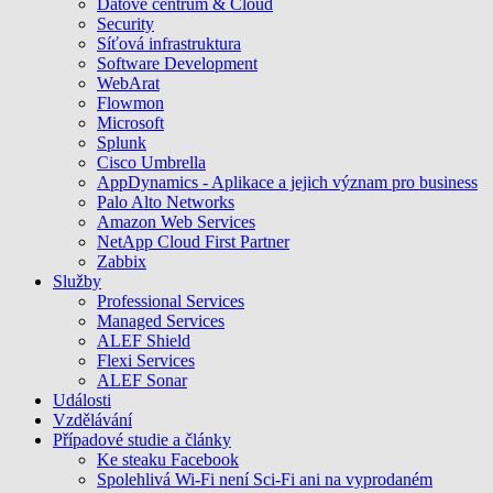
Datové centrum & Cloud
Security
Síťová infrastruktura
Software Development
WebArat
Flowmon
Microsoft
Splunk
Cisco Umbrella
AppDynamics - Aplikace a jejich význam pro business
Palo Alto Networks
Amazon Web Services
NetApp Cloud First Partner
Zabbix
Služby
Professional Services
Managed Services
ALEF Shield
Flexi Services
ALEF Sonar
Události
Vzdělávání
Případové studie a články
Ke steaku Facebook
Spolehlivá Wi-Fi není Sci-Fi ani na vyprodaném