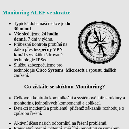
Monitoring ALEF ve zkratce
Typická doba naší reakce je
do
30 minut
.
Vše sledujeme
24 hodin
denně
, 7 dní v týdnu.
Průběžná kontrola probíhá na
dálku přes
bezpečný VPN
kanál
s využitím šifrované
technologie
IPSec
.
Službu zabezpečujeme pro
technologie
Cisco Systems
,
Microsoft
a spoustu dalších
zařízení.
Co získáte se službou Monitoring?
Celkovou kontrolu komunikační a systémové infrastruktury a
monitoring jednotlivých komponentů a aplikací.
Detekci incidentů a problémů, přičemž zákazník rozhoduje o
způsobu řešení.
Aktivní účast našich odborníků na řešení problémů.
Pravidelný (denní, týdenní, měsíční) reporting se sumářem