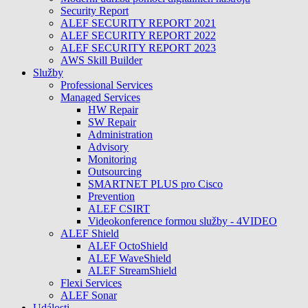
Security Report
ALEF SECURITY REPORT 2021
ALEF SECURITY REPORT 2022
ALEF SECURITY REPORT 2023
AWS Skill Builder
Služby
Professional Services
Managed Services
HW Repair
SW Repair
Administration
Advisory
Monitoring
Outsourcing
SMARTNET PLUS pro Cisco
Prevention
ALEF CSIRT
Videokonference formou služby - 4VIDEO
ALEF Shield
ALEF OctoShield
ALEF WaveShield
ALEF StreamShield
Flexi Services
ALEF Sonar
Události