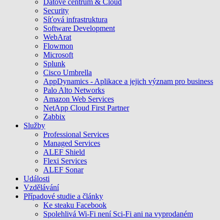
Datové centrum & Cloud
Security
Síťová infrastruktura
Software Development
WebArat
Flowmon
Microsoft
Splunk
Cisco Umbrella
AppDynamics - Aplikace a jejich význam pro business
Palo Alto Networks
Amazon Web Services
NetApp Cloud First Partner
Zabbix
Služby
Professional Services
Managed Services
ALEF Shield
Flexi Services
ALEF Sonar
Události
Vzdělávání
Případové studie a články
Ke steaku Facebook
Spolehlivá Wi-Fi není Sci-Fi ani na vyprodaném