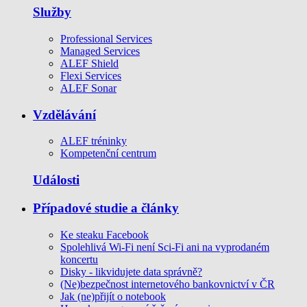
Služby
Professional Services
Managed Services
ALEF Shield
Flexi Services
ALEF Sonar
Vzdělávání
ALEF tréninky
Kompetenční centrum
Události
Případové studie a články
Ke steaku Facebook
Spolehlivá Wi-Fi není Sci-Fi ani na vyprodaném
koncertu
Disky - likvidujete data správně?
(Ne)bezpečnost internetového bankovnictví v ČR
Jak (ne)přijít o notebook