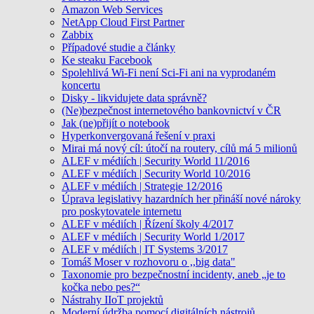
Amazon Web Services
NetApp Cloud First Partner
Zabbix
Případové studie a články
Ke steaku Facebook
Spolehlivá Wi-Fi není Sci-Fi ani na vyprodaném
koncertu
Disky - likvidujete data správně?
(Ne)bezpečnost internetového bankovnictví v ČR
Jak (ne)přijít o notebook
Hyperkonvergovaná řešení v praxi
Mirai má nový cíl: útočí na routery, cílů má 5 milionů
ALEF v médiích | Security World 11/2016
ALEF v médiích | Security World 10/2016
ALEF v médiích | Strategie 12/2016
Úprava legislativy hazardních her přináší nové nároky
pro poskytovatele internetu
ALEF v médiích | Řízení školy 4/2017
ALEF v médiích | Security World 1/2017
ALEF v médiích | IT Systems 3/2017
Tomáš Moser v rozhovoru o ,,big data"
Taxonomie pro bezpečnostní incidenty, aneb „je to
kočka nebo pes?“
Nástrahy IIoT projektů
Moderní údržba pomocí digitálních nástrojů