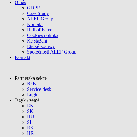
O nás
GDPR
Case Study
ALEF Group
Kontakt
Hall of Fame
Cookies politika
Ke stažení
Etické kodexy
Společnosti ALEF Group
Kontakt
Partnerská sekce
B2B
Service desk
Login
Jazyk / země
EN
SK
HU
SI
RS
HR