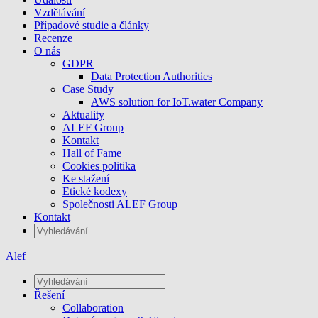
Vzdělávání
Případové studie a články
Recenze
O nás
GDPR
Data Protection Authorities
Case Study
AWS solution for IoT.water Company
Aktuality
ALEF Group
Kontakt
Hall of Fame
Cookies politika
Ke stažení
Etické kodexy
Společnosti ALEF Group
Kontakt
Alef
Řešení
Collaboration