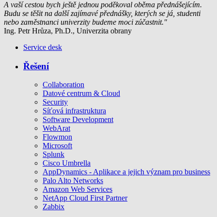
A vaší cestou bych ještě jednou poděkoval oběma přednášejícím.
Budu se těšit na další zajímavé přednášky, kterých se já, studenti
nebo zaměstnanci univerzity budeme moci zúčastnit."
Ing. Petr Hrůza, Ph.D., Univerzita obrany
Service desk
Řešení
Collaboration
Datové centrum & Cloud
Security
Síťová infrastruktura
Software Development
WebArat
Flowmon
Microsoft
Splunk
Cisco Umbrella
AppDynamics - Aplikace a jejich význam pro business
Palo Alto Networks
Amazon Web Services
NetApp Cloud First Partner
Zabbix