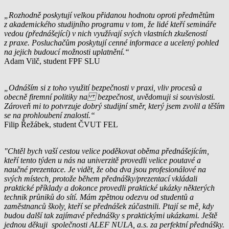
„Rozhodně poskytují velkou přidanou hodnotu oproti předmětům
z akademického studijního programu v tom, že lidé kteří semináře
vedou (přednášející) v nich využívají svých vlastních zkušeností
z praxe. Posluchačům poskytují cenné informace a ucelený pohled
na jejich budoucí možnosti uplatnění.“
Adam Vilč, student FPF SLU
„Odnáším si z toho využití bezpečnosti v praxi, vliv procesů a
obecně firemní politiky na bezpečnost, uvědomuji si souvislosti.
Zároveň mi to potvrzuje dobrý studijní směr, který jsem zvolil a těším
se na prohloubení znalostí.“
Filip Řežábek, student ČVUT FEL
"Chtěl bych vaší cestou velice poděkovat oběma přednášejícím,
kteří tento týden u nás na univerzitě provedli velice poutavé a
naučné prezentace. Je vidět, že oba dva jsou profesionálové na
svých místech, protože během přednášky/prezentací vkládali
praktické příklady a dokonce provedli praktické ukázky některých
technik průniků do sítí. Mám zpětnou odezvu od studentů a
zaměstnanců školy, kteří se přednášek zúčastnili. Ptají se mě, kdy
budou další tak zajímavé přednášky s praktickými ukázkami. Ještě
jednou děkuji společnosti ALEF NULA, a.s. za perfektní přednášky.