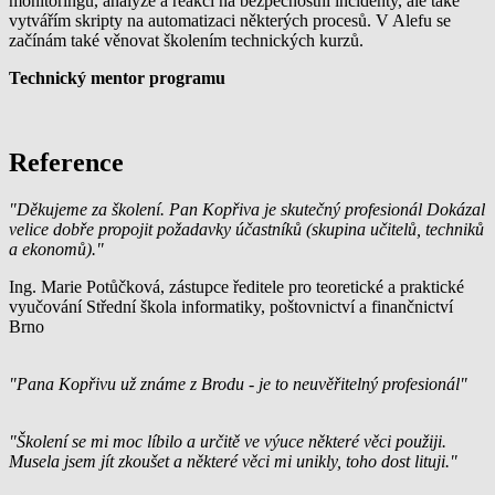
monitoringu, analýze a reakci na bezpečnostní incidenty, ale také
vytvářím skripty na automatizaci některých procesů. V Alefu se
začínám také věnovat školením technických kurzů.
Technický mentor programu
Reference
"Děkujeme za školení. Pan Kopřiva je skutečný profesionál Dokázal
velice dobře propojit požadavky účastníků (skupina učitelů, techniků
a ekonomů)."
Ing. Marie Potůčková, zástupce ředitele pro teoretické a praktické
vyučování Střední škola informatiky, poštovnictví a finančnictví
Brno
"Pana Kopřivu už známe z Brodu - je to neuvěřitelný profesionál"
"Školení se mi moc líbilo a určitě ve výuce některé věci použiji.
Musela jsem jít zkoušet a některé věci mi unikly, toho dost lituji."