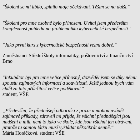
"Školení se mi líbilo, splnilo moje očekávání. Těším se na další."
"Školení pro mne osobně bylo přínosem. Uvítal jsem především
komplexnost pohledu na problematiku kybernetické bezpečnosti."
"Jako první kurs z kybernetické bezpečnosti velmi dobré."
Zaměstnanci Střední školy informatiky, poštovnictví a finančnictví
Brno
"Inkubátor byl pro mne velice přínosný, dozvěděl jsem se díky němu
spoustu zajímavých informací a souvislostí. Ještě jednou bych vám
chtěl za tuto příležitost velice poděkovat."
student, VŠE
„Především, že přednášejí odborníci z praxe a mohou uvádět
zajímavé příklady, zároveň mi přijde, že všichni přednášející jsou
nadšení a milí, není to jako ve škole, kde jsou všichni jen otrávení,
protože tu samou látku musí vykládat několikrát denně.“
Mária Horáčková, student VŠE