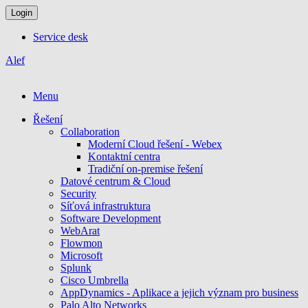
Login
Service desk
Alef
Menu
Řešení
Collaboration
Moderní Cloud řešení - Webex
Kontaktní centra
Tradiční on-premise řešení
Datové centrum & Cloud
Security
Síťová infrastruktura
Software Development
WebArat
Flowmon
Microsoft
Splunk
Cisco Umbrella
AppDynamics - Aplikace a jejich význam pro business
Palo Alto Networks