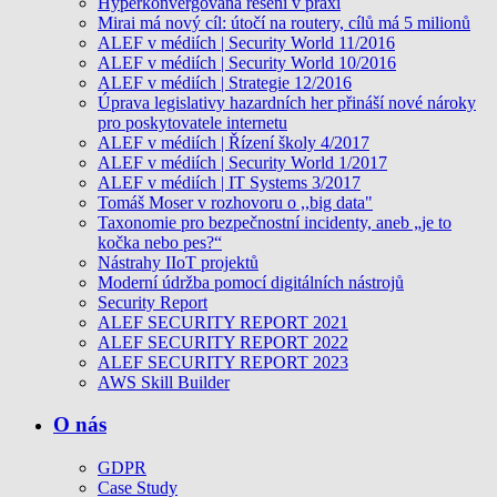
Hyperkonvergovaná řešení v praxi
Mirai má nový cíl: útočí na routery, cílů má 5 milionů
ALEF v médiích | Security World 11/2016
ALEF v médiích | Security World 10/2016
ALEF v médiích | Strategie 12/2016
Úprava legislativy hazardních her přináší nové nároky
pro poskytovatele internetu
ALEF v médiích | Řízení školy 4/2017
ALEF v médiích | Security World 1/2017
ALEF v médiích | IT Systems 3/2017
Tomáš Moser v rozhovoru o ,,big data"
Taxonomie pro bezpečnostní incidenty, aneb „je to
kočka nebo pes?“
Nástrahy IIoT projektů
Moderní údržba pomocí digitálních nástrojů
Security Report
ALEF SECURITY REPORT 2021
ALEF SECURITY REPORT 2022
ALEF SECURITY REPORT 2023
AWS Skill Builder
O nás
GDPR
Case Study