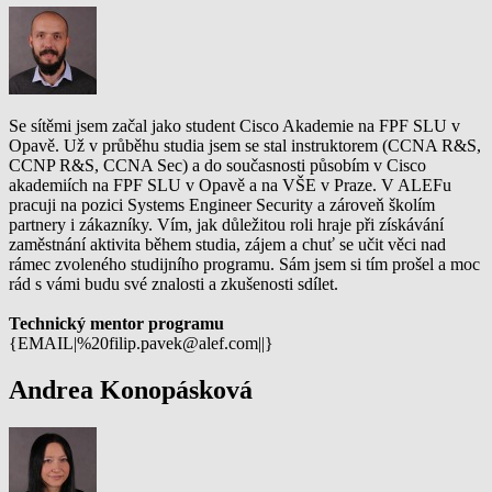
Se sítěmi jsem začal jako student Cisco Akademie na FPF SLU v
Opavě. Už v průběhu studia jsem se stal instruktorem (CCNA R&S,
CCNP R&S, CCNA Sec) a do současnosti působím v Cisco
akademiích na FPF SLU v Opavě a na VŠE v Praze. V ALEFu
pracuji na pozici Systems Engineer Security a zároveň školím
partnery i zákazníky. Vím, jak důležitou roli hraje při získávání
zaměstnání aktivita během studia, zájem a chuť se učit věci nad
rámec zvoleného studijního programu. Sám jsem si tím prošel a moc
rád s vámi budu své znalosti a zkušenosti sdílet.
Technický mentor programu
{EMAIL|%20filip.pavek@alef.com||}
Andrea Konopásková