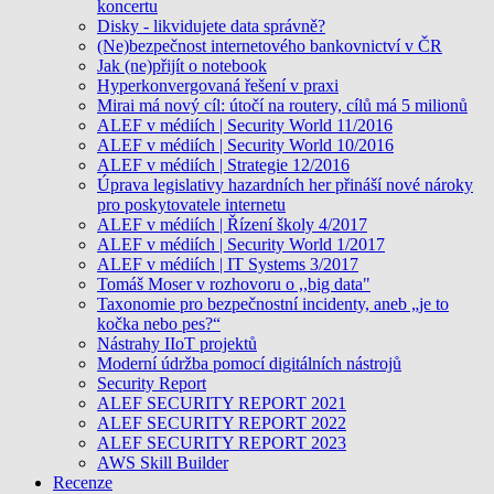
koncertu
Disky - likvidujete data správně?
(Ne)bezpečnost internetového bankovnictví v ČR
Jak (ne)přijít o notebook
Hyperkonvergovaná řešení v praxi
Mirai má nový cíl: útočí na routery, cílů má 5 milionů
ALEF v médiích | Security World 11/2016
ALEF v médiích | Security World 10/2016
ALEF v médiích | Strategie 12/2016
Úprava legislativy hazardních her přináší nové nároky
pro poskytovatele internetu
ALEF v médiích | Řízení školy 4/2017
ALEF v médiích | Security World 1/2017
ALEF v médiích | IT Systems 3/2017
Tomáš Moser v rozhovoru o ,,big data"
Taxonomie pro bezpečnostní incidenty, aneb „je to
kočka nebo pes?“
Nástrahy IIoT projektů
Moderní údržba pomocí digitálních nástrojů
Security Report
ALEF SECURITY REPORT 2021
ALEF SECURITY REPORT 2022
ALEF SECURITY REPORT 2023
AWS Skill Builder
Recenze