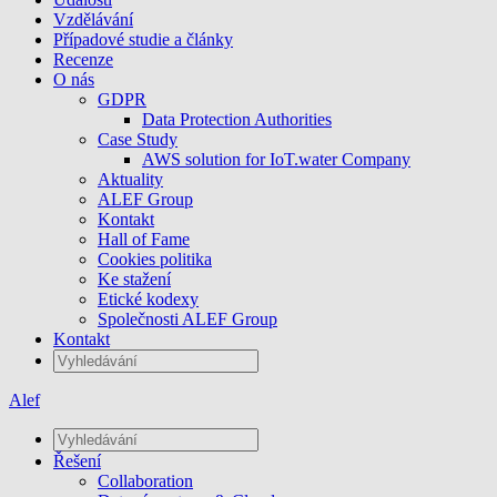
Vzdělávání
Případové studie a články
Recenze
O nás
GDPR
Data Protection Authorities
Case Study
AWS solution for IoT.water Company
Aktuality
ALEF Group
Kontakt
Hall of Fame
Cookies politika
Ke stažení
Etické kodexy
Společnosti ALEF Group
Kontakt
Alef
Řešení
Collaboration