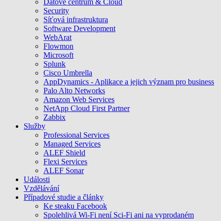
Datové centrum & Cloud
Security
Síťová infrastruktura
Software Development
WebArat
Flowmon
Microsoft
Splunk
Cisco Umbrella
AppDynamics - Aplikace a jejich význam pro business
Palo Alto Networks
Amazon Web Services
NetApp Cloud First Partner
Zabbix
Služby
Professional Services
Managed Services
ALEF Shield
Flexi Services
ALEF Sonar
Události
Vzdělávání
Případové studie a články
Ke steaku Facebook
Spolehlivá Wi-Fi není Sci-Fi ani na vyprodaném