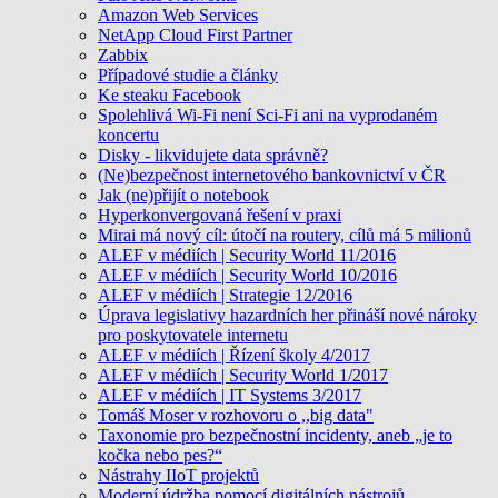
Amazon Web Services
NetApp Cloud First Partner
Zabbix
Případové studie a články
Ke steaku Facebook
Spolehlivá Wi-Fi není Sci-Fi ani na vyprodaném
koncertu
Disky - likvidujete data správně?
(Ne)bezpečnost internetového bankovnictví v ČR
Jak (ne)přijít o notebook
Hyperkonvergovaná řešení v praxi
Mirai má nový cíl: útočí na routery, cílů má 5 milionů
ALEF v médiích | Security World 11/2016
ALEF v médiích | Security World 10/2016
ALEF v médiích | Strategie 12/2016
Úprava legislativy hazardních her přináší nové nároky
pro poskytovatele internetu
ALEF v médiích | Řízení školy 4/2017
ALEF v médiích | Security World 1/2017
ALEF v médiích | IT Systems 3/2017
Tomáš Moser v rozhovoru o ,,big data"
Taxonomie pro bezpečnostní incidenty, aneb „je to
kočka nebo pes?“
Nástrahy IIoT projektů
Moderní údržba pomocí digitálních nástrojů