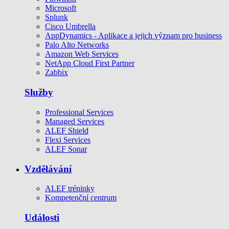
Microsoft
Splunk
Cisco Umbrella
AppDynamics - Aplikace a jejich význam pro business
Palo Alto Networks
Amazon Web Services
NetApp Cloud First Partner
Zabbix
Služby
Professional Services
Managed Services
ALEF Shield
Flexi Services
ALEF Sonar
Vzdělávání
ALEF tréninky
Kompetenční centrum
Události