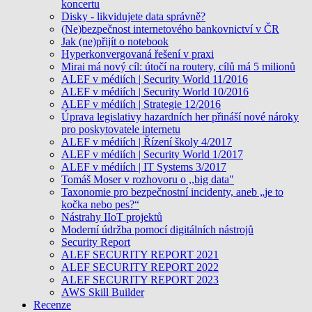
koncertu
Disky - likvidujete data správně?
(Ne)bezpečnost internetového bankovnictví v ČR
Jak (ne)přijít o notebook
Hyperkonvergovaná řešení v praxi
Mirai má nový cíl: útočí na routery, cílů má 5 milionů
ALEF v médiích | Security World 11/2016
ALEF v médiích | Security World 10/2016
ALEF v médiích | Strategie 12/2016
Úprava legislativy hazardních her přináší nové nároky
pro poskytovatele internetu
ALEF v médiích | Řízení školy 4/2017
ALEF v médiích | Security World 1/2017
ALEF v médiích | IT Systems 3/2017
Tomáš Moser v rozhovoru o ,,big data"
Taxonomie pro bezpečnostní incidenty, aneb „je to
kočka nebo pes?“
Nástrahy IIoT projektů
Moderní údržba pomocí digitálních nástrojů
Security Report
ALEF SECURITY REPORT 2021
ALEF SECURITY REPORT 2022
ALEF SECURITY REPORT 2023
AWS Skill Builder
Recenze