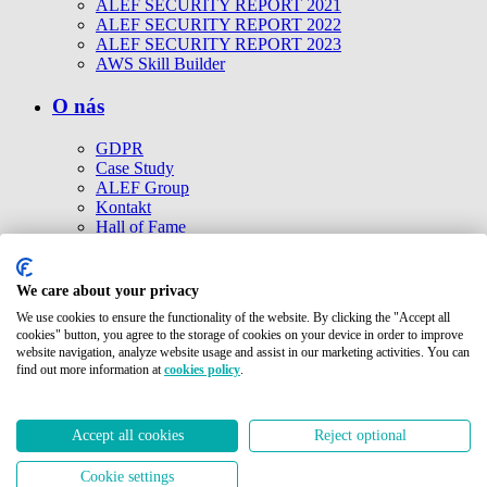
ALEF SECURITY REPORT 2021
ALEF SECURITY REPORT 2022
ALEF SECURITY REPORT 2023
AWS Skill Builder
O nás
GDPR
Case Study
ALEF Group
Kontakt
Hall of Fame
Cookies politika
Ke stažení
Etické kodexy
We care about your privacy
Společnosti ALEF Group
We use cookies to ensure the functionality of the website. By clicking the "Accept all
cookies" button, you agree to the storage of cookies on your device in order to improve
Kontakt
website navigation, analyze website usage and assist in our marketing activities. You can
find out more information at
cookies policy
.
© 2026 ALEF Group. All rights reserved
Pernerova 691/42, 186 00 Praha 8
Accept all cookies
Reject optional
+420 225 090 111
generated email
Cookie settings