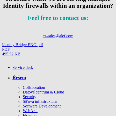
Identity firewalls within an organization?
Feel free to contact us:
cz-sales@alef.com
Identity Bridge ENG.pdf
PDF
495,52 KB
Service desk
Řešení
Collaboration
Datové centrum & Cloud
Security
Síťová infrastruktura
Software Development
WebArat
Flowmon