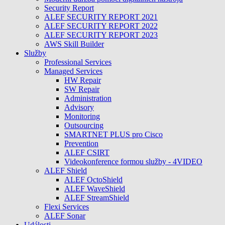
Security Report
ALEF SECURITY REPORT 2021
ALEF SECURITY REPORT 2022
ALEF SECURITY REPORT 2023
AWS Skill Builder
Služby
Professional Services
Managed Services
HW Repair
SW Repair
Administration
Advisory
Monitoring
Outsourcing
SMARTNET PLUS pro Cisco
Prevention
ALEF CSIRT
Videokonference formou služby - 4VIDEO
ALEF Shield
ALEF OctoShield
ALEF WaveShield
ALEF StreamShield
Flexi Services
ALEF Sonar
Události