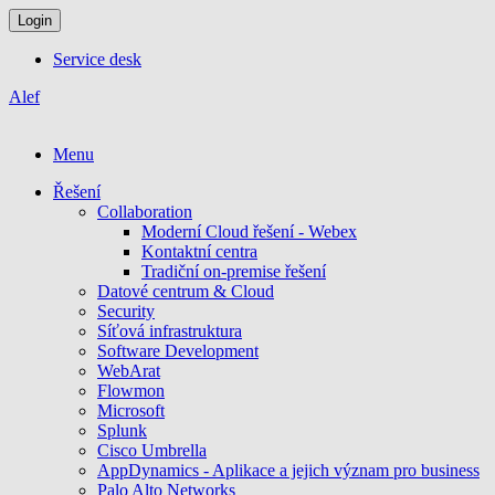
Login
Service desk
Alef
Menu
Řešení
Collaboration
Moderní Cloud řešení - Webex
Kontaktní centra
Tradiční on-premise řešení
Datové centrum & Cloud
Security
Síťová infrastruktura
Software Development
WebArat
Flowmon
Microsoft
Splunk
Cisco Umbrella
AppDynamics - Aplikace a jejich význam pro business
Palo Alto Networks