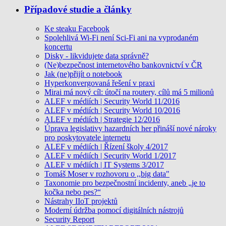
Případové studie a články
Ke steaku Facebook
Spolehlivá Wi-Fi není Sci-Fi ani na vyprodaném
koncertu
Disky - likvidujete data správně?
(Ne)bezpečnost internetového bankovnictví v ČR
Jak (ne)přijít o notebook
Hyperkonvergovaná řešení v praxi
Mirai má nový cíl: útočí na routery, cílů má 5 milionů
ALEF v médiích | Security World 11/2016
ALEF v médiích | Security World 10/2016
ALEF v médiích | Strategie 12/2016
Úprava legislativy hazardních her přináší nové nároky
pro poskytovatele internetu
ALEF v médiích | Řízení školy 4/2017
ALEF v médiích | Security World 1/2017
ALEF v médiích | IT Systems 3/2017
Tomáš Moser v rozhovoru o ,,big data"
Taxonomie pro bezpečnostní incidenty, aneb „je to
kočka nebo pes?“
Nástrahy IIoT projektů
Moderní údržba pomocí digitálních nástrojů
Security Report