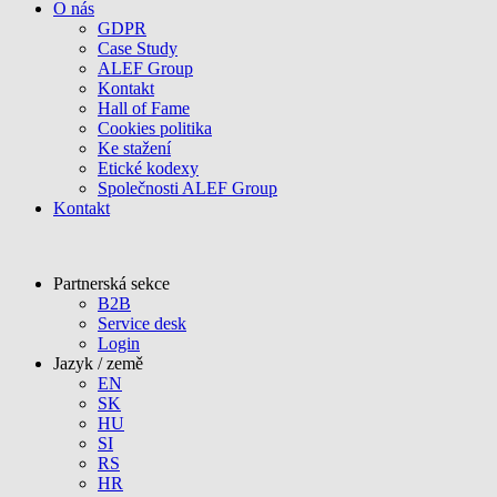
O nás
GDPR
Case Study
ALEF Group
Kontakt
Hall of Fame
Cookies politika
Ke stažení
Etické kodexy
Společnosti ALEF Group
Kontakt
Partnerská sekce
B2B
Service desk
Login
Jazyk / země
EN
SK
HU
SI
RS
HR