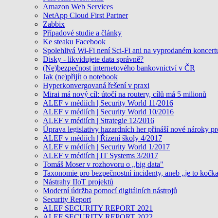
Amazon Web Services
NetApp Cloud First Partner
Zabbix
Případové studie a články
Ke steaku Facebook
Spolehlivá Wi-Fi není Sci-Fi ani na vyprodaném koncert
Disky - likvidujete data správně?
(Ne)bezpečnost internetového bankovnictví v ČR
Jak (ne)přijít o notebook
Hyperkonvergovaná řešení v praxi
Mirai má nový cíl: útočí na routery, cílů má 5 milionů
ALEF v médiích | Security World 11/2016
ALEF v médiích | Security World 10/2016
ALEF v médiích | Strategie 12/2016
Úprava legislativy hazardních her přináší nové nároky pr
ALEF v médiích | Řízení školy 4/2017
ALEF v médiích | Security World 1/2017
ALEF v médiích | IT Systems 3/2017
Tomáš Moser v rozhovoru o ,,big data"
Taxonomie pro bezpečnostní incidenty, aneb „je to kočk
Nástrahy IIoT projektů
Moderní údržba pomocí digitálních nástrojů
Security Report
ALEF SECURITY REPORT 2021
ALEF SECURITY REPORT 2022