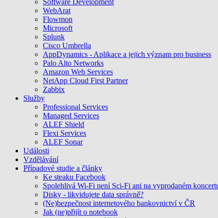
Software Development
WebArat
Flowmon
Microsoft
Splunk
Cisco Umbrella
AppDynamics - Aplikace a jejich význam pro business
Palo Alto Networks
Amazon Web Services
NetApp Cloud First Partner
Zabbix
Služby
Professional Services
Managed Services
ALEF Shield
Flexi Services
ALEF Sonar
Události
Vzdělávání
Případové studie a články
Ke steaku Facebook
Spolehlivá Wi-Fi není Sci-Fi ani na vyprodaném koncert
Disky - likvidujete data správně?
(Ne)bezpečnost internetového bankovnictví v ČR
Jak (ne)přijít o notebook