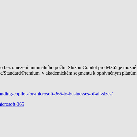
to bez omezení minimálního počtu. Službu Copilot pro M365 je možné
asic/Standard/Premium, v akademickém segmentu k oprávněným plánů
ing-copilot-for-microsoft-365-to-businesses-of-all-sizes/
microsoft-365