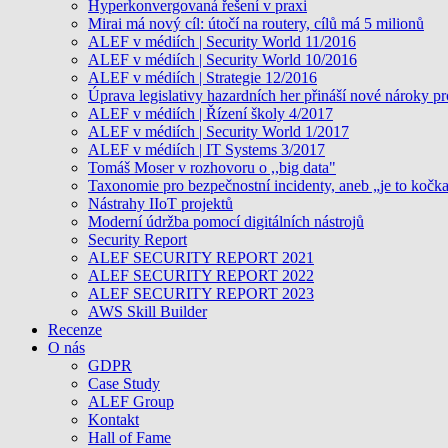
Hyperkonvergovaná řešení v praxi
Mirai má nový cíl: útočí na routery, cílů má 5 milionů
ALEF v médiích | Security World 11/2016
ALEF v médiích | Security World 10/2016
ALEF v médiích | Strategie 12/2016
Úprava legislativy hazardních her přináší nové nároky pr
ALEF v médiích | Řízení školy 4/2017
ALEF v médiích | Security World 1/2017
ALEF v médiích | IT Systems 3/2017
Tomáš Moser v rozhovoru o ,,big data"
Taxonomie pro bezpečnostní incidenty, aneb „je to kočk
Nástrahy IIoT projektů
Moderní údržba pomocí digitálních nástrojů
Security Report
ALEF SECURITY REPORT 2021
ALEF SECURITY REPORT 2022
ALEF SECURITY REPORT 2023
AWS Skill Builder
Recenze
O nás
GDPR
Case Study
ALEF Group
Kontakt
Hall of Fame