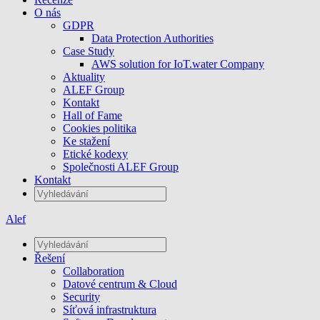
O nás
GDPR
Data Protection Authorities
Case Study
AWS solution for IoT.water Company
Aktuality
ALEF Group
Kontakt
Hall of Fame
Cookies politika
Ke stažení
Etické kodexy
Společnosti ALEF Group
Kontakt
Alef
Řešení
Collaboration
Datové centrum & Cloud
Security
Síťová infrastruktura