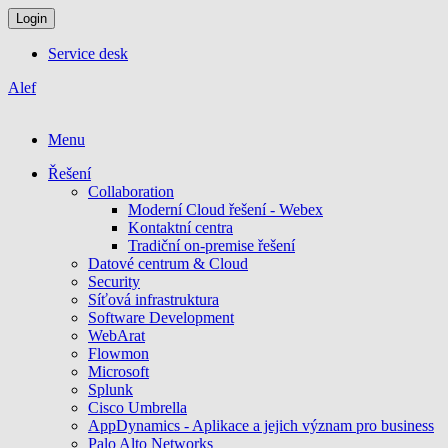
Login
Service desk
Alef
Menu
Řešení
Collaboration
Moderní Cloud řešení - Webex
Kontaktní centra
Tradiční on-premise řešení
Datové centrum & Cloud
Security
Síťová infrastruktura
Software Development
WebArat
Flowmon
Microsoft
Splunk
Cisco Umbrella
AppDynamics - Aplikace a jejich význam pro business
Palo Alto Networks