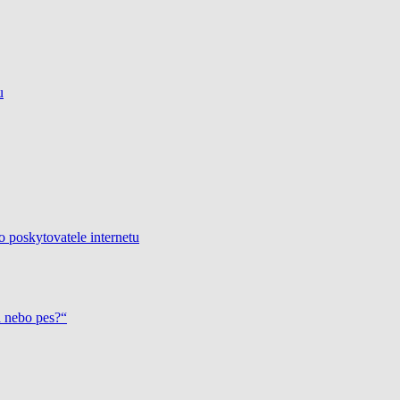
u
o poskytovatele internetu
a nebo pes?“