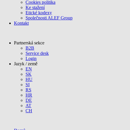
Cookies politika
Ke stažení
Etické kodexy
Společnosti ALEF Group
Kontakt
Partnerská sekce
B2B
Service desk
Login
Jazyk / země
EN
SK
HU
SI
RS
HR
DE
AT
CH