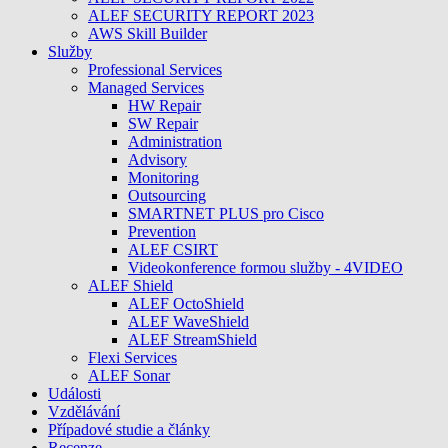
ALEF SECURITY REPORT 2023
AWS Skill Builder
Služby
Professional Services
Managed Services
HW Repair
SW Repair
Administration
Advisory
Monitoring
Outsourcing
SMARTNET PLUS pro Cisco
Prevention
ALEF CSIRT
Videokonference formou služby - 4VIDEO
ALEF Shield
ALEF OctoShield
ALEF WaveShield
ALEF StreamShield
Flexi Services
ALEF Sonar
Události
Vzdělávání
Případové studie a články
Recenze