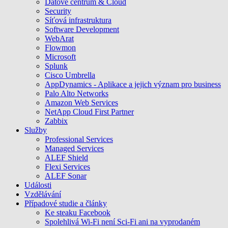
Datové centrum & Cloud
Security
Síťová infrastruktura
Software Development
WebArat
Flowmon
Microsoft
Splunk
Cisco Umbrella
AppDynamics - Aplikace a jejich význam pro business
Palo Alto Networks
Amazon Web Services
NetApp Cloud First Partner
Zabbix
Služby
Professional Services
Managed Services
ALEF Shield
Flexi Services
ALEF Sonar
Události
Vzdělávání
Případové studie a články
Ke steaku Facebook
Spolehlivá Wi-Fi není Sci-Fi ani na vyprodaném