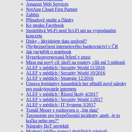
Amazon Web Services
NetApp Cloud First Partner
Zabbix
Případové studie a články
Ke steaku Facebook
Spolehlivá Wi-Fi není Sci-Fi ani na vyprodaném
koncertu
Disky - likvidujete data správně?
(Ne)bezpečnost internetového bankovnictví v ČR
Jak (ne)přijít o notebook
Hyperkonvergovaná řešení v praxi
Mirai má nový cíl: útočí na routery, cílů má 5 milionů
ALEF v médiích | Security World 11/2016
ALEF v médiích | Security World 10/2016
ALEF v médiích | Strategie 12/2016
Úprava legislativy hazardních her přináší nové nároky
pro poskytovatele internetu
ALEF v médiích | Řízení školy 4/2017
ALEF v médiích | Security World 1/2017
ALEF v médiích | IT Systems 3/2017
Tomáš Moser v rozhovoru o ,,big data"
Taxonomie pro bezpečnostní incidenty, aneb „je to
kočka nebo pes?“
Nástrahy IIoT projektů
Moderní údržba pomocí digitálních nástrojů