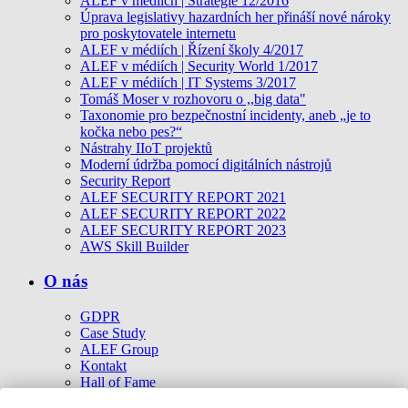
ALEF v médiích | Strategie 12/2016
Úprava legislativy hazardních her přináší nové nároky
pro poskytovatele internetu
ALEF v médiích | Řízení školy 4/2017
ALEF v médiích | Security World 1/2017
ALEF v médiích | IT Systems 3/2017
Tomáš Moser v rozhovoru o ,,big data"
Taxonomie pro bezpečnostní incidenty, aneb „je to
kočka nebo pes?“
Nástrahy IIoT projektů
Moderní údržba pomocí digitálních nástrojů
Security Report
ALEF SECURITY REPORT 2021
ALEF SECURITY REPORT 2022
ALEF SECURITY REPORT 2023
AWS Skill Builder
O nás
GDPR
Case Study
ALEF Group
Kontakt
Hall of Fame
Cookies politika