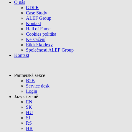
O nás
GDPR
Case Study
ALEF Group
Kontakt
Hall of Fame
Cookies politika
Ke stažení
Etické kodexy
Společnosti ALEF Group
Kontakt
Partnerská sekce
B2B
Service desk
Login
Jazyk / země
EN
SK
HU
SI
RS
HR