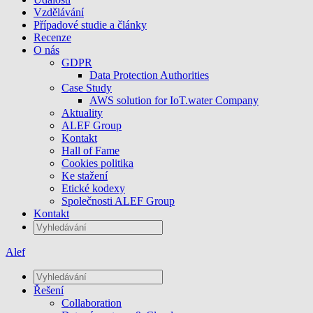
Vzdělávání
Případové studie a články
Recenze
O nás
GDPR
Data Protection Authorities
Case Study
AWS solution for IoT.water Company
Aktuality
ALEF Group
Kontakt
Hall of Fame
Cookies politika
Ke stažení
Etické kodexy
Společnosti ALEF Group
Kontakt
Alef
Řešení
Collaboration