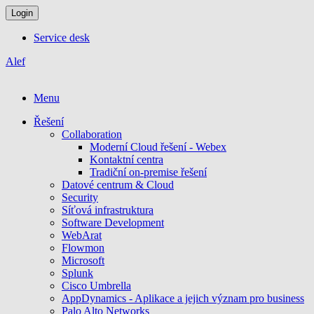
Login
Service desk
Alef
Menu
Řešení
Collaboration
Moderní Cloud řešení - Webex
Kontaktní centra
Tradiční on-premise řešení
Datové centrum & Cloud
Security
Síťová infrastruktura
Software Development
WebArat
Flowmon
Microsoft
Splunk
Cisco Umbrella
AppDynamics - Aplikace a jejich význam pro business
Palo Alto Networks