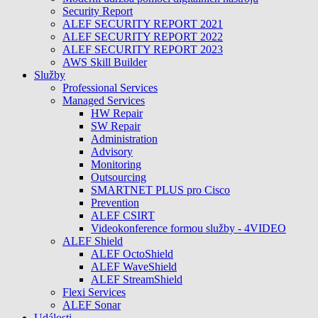
Security Report
ALEF SECURITY REPORT 2021
ALEF SECURITY REPORT 2022
ALEF SECURITY REPORT 2023
AWS Skill Builder
Služby
Professional Services
Managed Services
HW Repair
SW Repair
Administration
Advisory
Monitoring
Outsourcing
SMARTNET PLUS pro Cisco
Prevention
ALEF CSIRT
Videokonference formou služby - 4VIDEO
ALEF Shield
ALEF OctoShield
ALEF WaveShield
ALEF StreamShield
Flexi Services
ALEF Sonar
Události