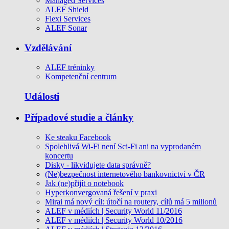
Managed Services
ALEF Shield
Flexi Services
ALEF Sonar
Vzdělávání
ALEF tréninky
Kompetenční centrum
Události
Případové studie a články
Ke steaku Facebook
Spolehlivá Wi-Fi není Sci-Fi ani na vyprodaném
koncertu
Disky - likvidujete data správně?
(Ne)bezpečnost internetového bankovnictví v ČR
Jak (ne)přijít o notebook
Hyperkonvergovaná řešení v praxi
Mirai má nový cíl: útočí na routery, cílů má 5 milionů
ALEF v médiích | Security World 11/2016
ALEF v médiích | Security World 10/2016