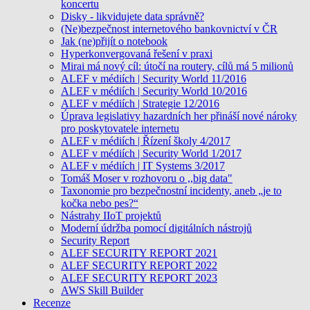
koncertu
Disky - likvidujete data správně?
(Ne)bezpečnost internetového bankovnictví v ČR
Jak (ne)přijít o notebook
Hyperkonvergovaná řešení v praxi
Mirai má nový cíl: útočí na routery, cílů má 5 milionů
ALEF v médiích | Security World 11/2016
ALEF v médiích | Security World 10/2016
ALEF v médiích | Strategie 12/2016
Úprava legislativy hazardních her přináší nové nároky
pro poskytovatele internetu
ALEF v médiích | Řízení školy 4/2017
ALEF v médiích | Security World 1/2017
ALEF v médiích | IT Systems 3/2017
Tomáš Moser v rozhovoru o ,,big data"
Taxonomie pro bezpečnostní incidenty, aneb „je to
kočka nebo pes?“
Nástrahy IIoT projektů
Moderní údržba pomocí digitálních nástrojů
Security Report
ALEF SECURITY REPORT 2021
ALEF SECURITY REPORT 2022
ALEF SECURITY REPORT 2023
AWS Skill Builder
Recenze