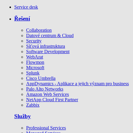
Service desk
Řešení
Collaboration
Datové centrum & Cloud
Security
Síťová infrastruktura
Software Development
WebArat
Flowmon
Microsoft
Splunk
Cisco Umbrella
AppDynamics - Aplikace a jejich význam pro business
Palo Alto Networks
Amazon Web Services
NetApp Cloud First Partner
Zabbix
Služby
Professional Services