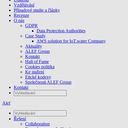
Vzdělávání
Případové studie a články
Recenze
O nás
GDPR
Data Protection Authorities
Case Study
AWS solution for IoT.water Company
Aktuality
ALEF Group
Kontakt
Hall of Fame
Cookies politika
Ke stažení
Etické kodexy
Společnosti ALEF Group
Kontakt
Alef
Řešení
Collaboration