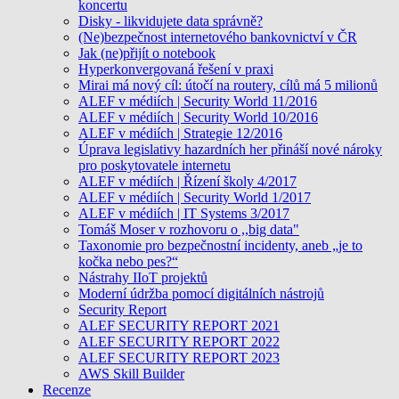
koncertu
Disky - likvidujete data správně?
(Ne)bezpečnost internetového bankovnictví v ČR
Jak (ne)přijít o notebook
Hyperkonvergovaná řešení v praxi
Mirai má nový cíl: útočí na routery, cílů má 5 milionů
ALEF v médiích | Security World 11/2016
ALEF v médiích | Security World 10/2016
ALEF v médiích | Strategie 12/2016
Úprava legislativy hazardních her přináší nové nároky
pro poskytovatele internetu
ALEF v médiích | Řízení školy 4/2017
ALEF v médiích | Security World 1/2017
ALEF v médiích | IT Systems 3/2017
Tomáš Moser v rozhovoru o ,,big data"
Taxonomie pro bezpečnostní incidenty, aneb „je to
kočka nebo pes?“
Nástrahy IIoT projektů
Moderní údržba pomocí digitálních nástrojů
Security Report
ALEF SECURITY REPORT 2021
ALEF SECURITY REPORT 2022
ALEF SECURITY REPORT 2023
AWS Skill Builder
Recenze