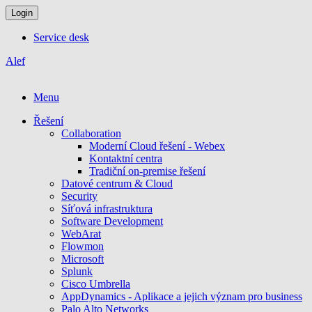
Login
Service desk
Alef
Menu
Řešení
Collaboration
Moderní Cloud řešení - Webex
Kontaktní centra
Tradiční on-premise řešení
Datové centrum & Cloud
Security
Síťová infrastruktura
Software Development
WebArat
Flowmon
Microsoft
Splunk
Cisco Umbrella
AppDynamics - Aplikace a jejich význam pro business
Palo Alto Networks