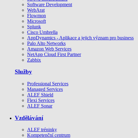
Software Development
WebArat
Flowmon
Microsoft
Splunk
Cisco Umbrella
AppDynamics - Aplikace a jejich význam pro business
Palo Alto Networks
Amazon Web Services
NetApp Cloud First Partner
Zabbix
Služby
Professional Services
Managed Services
ALEF Shield
Flexi Services
ALEF Sonar
Vzdělávání
ALEF tréninky
Kompetenční centrum