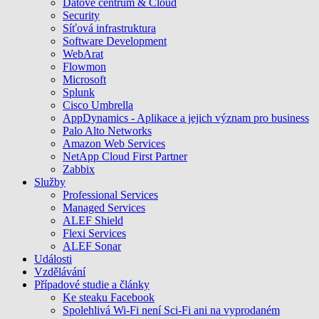
Datové centrum & Cloud
Security
Síťová infrastruktura
Software Development
WebArat
Flowmon
Microsoft
Splunk
Cisco Umbrella
AppDynamics - Aplikace a jejich význam pro business
Palo Alto Networks
Amazon Web Services
NetApp Cloud First Partner
Zabbix
Služby
Professional Services
Managed Services
ALEF Shield
Flexi Services
ALEF Sonar
Události
Vzdělávání
Případové studie a články
Ke steaku Facebook
Spolehlivá Wi-Fi není Sci-Fi ani na vyprodaném