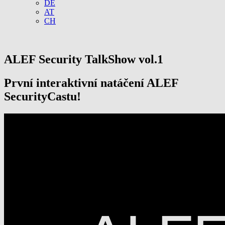
DE
AT
CH
ALEF Security TalkShow vol.1
První interaktivní natáčení ALEF
SecurityCastu!