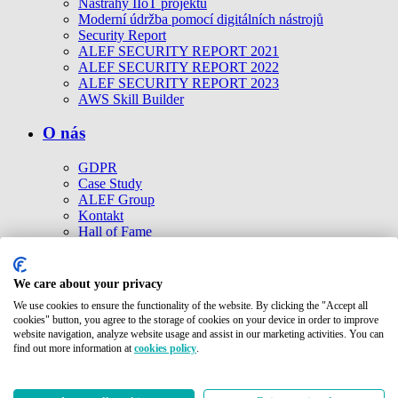
Nástrahy IIoT projektů
Moderní údržba pomocí digitálních nástrojů
Security Report
ALEF SECURITY REPORT 2021
ALEF SECURITY REPORT 2022
ALEF SECURITY REPORT 2023
AWS Skill Builder
O nás
GDPR
Case Study
ALEF Group
Kontakt
Hall of Fame
Cookies politika
Ke stažení
Etické kodexy
We care about your privacy
Společnosti ALEF Group
We use cookies to ensure the functionality of the website. By clicking the "Accept all
cookies" button, you agree to the storage of cookies on your device in order to improve
Kontakt
website navigation, analyze website usage and assist in our marketing activities. You can
find out more information at
cookies policy
.
© 2026 ALEF Group. All rights reserved
Pernerova 691/42, 186 00 Praha 8