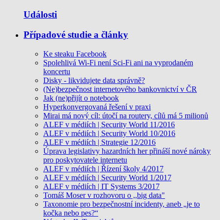
Události
Případové studie a články
Ke steaku Facebook
Spolehlivá Wi-Fi není Sci-Fi ani na vyprodaném
koncertu
Disky - likvidujete data správně?
(Ne)bezpečnost internetového bankovnictví v ČR
Jak (ne)přijít o notebook
Hyperkonvergovaná řešení v praxi
Mirai má nový cíl: útočí na routery, cílů má 5 milionů
ALEF v médiích | Security World 11/2016
ALEF v médiích | Security World 10/2016
ALEF v médiích | Strategie 12/2016
Úprava legislativy hazardních her přináší nové nároky
pro poskytovatele internetu
ALEF v médiích | Řízení školy 4/2017
ALEF v médiích | Security World 1/2017
ALEF v médiích | IT Systems 3/2017
Tomáš Moser v rozhovoru o ,,big data"
Taxonomie pro bezpečnostní incidenty, aneb „je to
kočka nebo pes?“