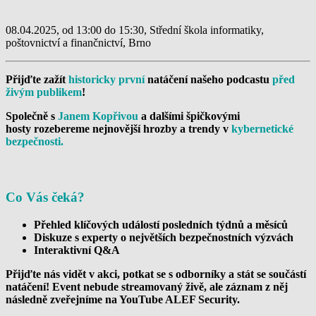
08.04.2025, od 13:00 do 15:30, Střední škola informatiky,
poštovnictví a finančnictví, Brno
Přijďte zažít
historicky první
natáčení našeho podcastu
před
živým publikem
!
Společně s
Janem Kopřivou
a dalšími špičkovými
hosty
rozebereme nejnovější hrozby a trendy v
kybernetické
bezpečnosti.
Co Vás čeká?
Přehled klíčových událostí
posledních týdnů a měsíců
Diskuze s experty
o největších bezpečnostních výzvách
Interaktivní Q&A
Přijďte nás vidět v akci, potkat se s odborníky a stát se součástí
natáčení!
Event nebude streamovaný živě, ale záznam z něj
následně zveřejníme na YouTube ALEF Security.