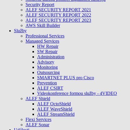
Security Report
ALEF SECURITY REPORT 2021
ALEF SECURITY REPORT 2022
ALEF SECURITY REPORT 2023
AWS Skill Builder
Služby
Professional Services
Managed Services
HW Repair
SW Repair
Administration
Advisory
Monitoring
Outsourcing
SMARTNET PLUS pro Cisco
Prevention
ALEF CSIRT
Videokonference formou služby - 4VIDEO
ALEF Shield
ALEF OctoShield
ALEF WaveShield
ALEF StreamShield
Flexi Services
ALEF Sonar
Události