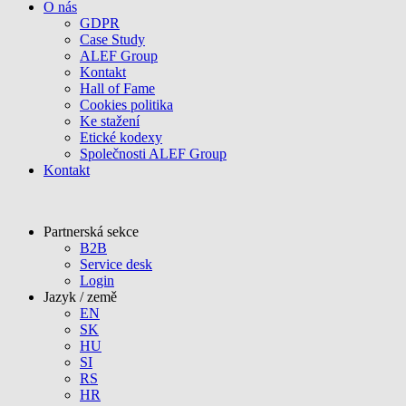
O nás
GDPR
Case Study
ALEF Group
Kontakt
Hall of Fame
Cookies politika
Ke stažení
Etické kodexy
Společnosti ALEF Group
Kontakt
Partnerská sekce
B2B
Service desk
Login
Jazyk / země
EN
SK
HU
SI
RS
HR