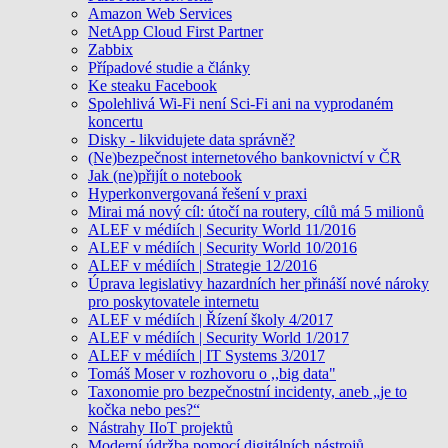
Amazon Web Services
NetApp Cloud First Partner
Zabbix
Případové studie a články
Ke steaku Facebook
Spolehlivá Wi-Fi není Sci-Fi ani na vyprodaném
koncertu
Disky - likvidujete data správně?
(Ne)bezpečnost internetového bankovnictví v ČR
Jak (ne)přijít o notebook
Hyperkonvergovaná řešení v praxi
Mirai má nový cíl: útočí na routery, cílů má 5 milionů
ALEF v médiích | Security World 11/2016
ALEF v médiích | Security World 10/2016
ALEF v médiích | Strategie 12/2016
Úprava legislativy hazardních her přináší nové nároky
pro poskytovatele internetu
ALEF v médiích | Řízení školy 4/2017
ALEF v médiích | Security World 1/2017
ALEF v médiích | IT Systems 3/2017
Tomáš Moser v rozhovoru o ,,big data"
Taxonomie pro bezpečnostní incidenty, aneb „je to
kočka nebo pes?“
Nástrahy IIoT projektů
Moderní údržba pomocí digitálních nástrojů