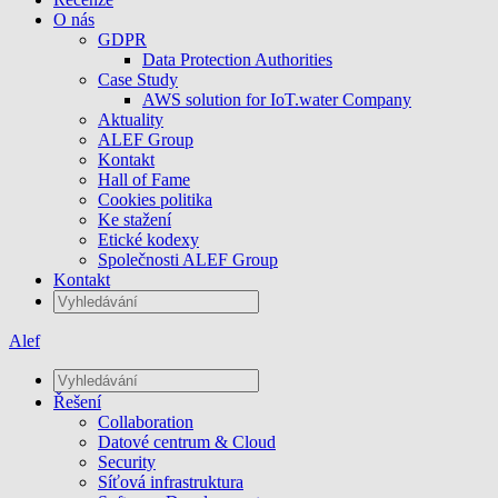
O nás
GDPR
Data Protection Authorities
Case Study
AWS solution for IoT.water Company
Aktuality
ALEF Group
Kontakt
Hall of Fame
Cookies politika
Ke stažení
Etické kodexy
Společnosti ALEF Group
Kontakt
Alef
Řešení
Collaboration
Datové centrum & Cloud
Security
Síťová infrastruktura