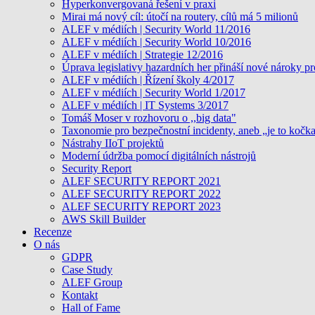
Hyperkonvergovaná řešení v praxi
Mirai má nový cíl: útočí na routery, cílů má 5 milionů
ALEF v médiích | Security World 11/2016
ALEF v médiích | Security World 10/2016
ALEF v médiích | Strategie 12/2016
Úprava legislativy hazardních her přináší nové nároky pr
ALEF v médiích | Řízení školy 4/2017
ALEF v médiích | Security World 1/2017
ALEF v médiích | IT Systems 3/2017
Tomáš Moser v rozhovoru o ,,big data"
Taxonomie pro bezpečnostní incidenty, aneb „je to kočk
Nástrahy IIoT projektů
Moderní údržba pomocí digitálních nástrojů
Security Report
ALEF SECURITY REPORT 2021
ALEF SECURITY REPORT 2022
ALEF SECURITY REPORT 2023
AWS Skill Builder
Recenze
O nás
GDPR
Case Study
ALEF Group
Kontakt
Hall of Fame