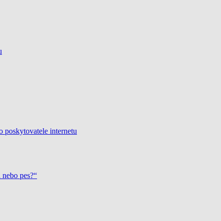
u
o poskytovatele internetu
a nebo pes?“