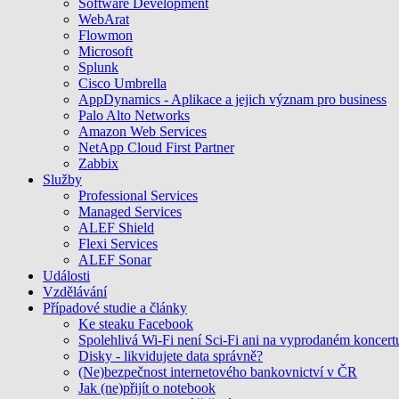
Software Development
WebArat
Flowmon
Microsoft
Splunk
Cisco Umbrella
AppDynamics - Aplikace a jejich význam pro business
Palo Alto Networks
Amazon Web Services
NetApp Cloud First Partner
Zabbix
Služby
Professional Services
Managed Services
ALEF Shield
Flexi Services
ALEF Sonar
Události
Vzdělávání
Případové studie a články
Ke steaku Facebook
Spolehlivá Wi-Fi není Sci-Fi ani na vyprodaném koncert
Disky - likvidujete data správně?
(Ne)bezpečnost internetového bankovnictví v ČR
Jak (ne)přijít o notebook