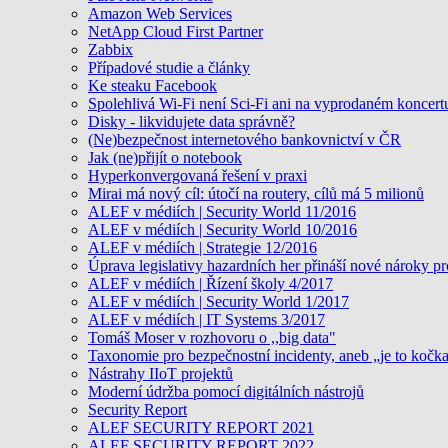
Amazon Web Services
NetApp Cloud First Partner
Zabbix
Případové studie a články
Ke steaku Facebook
Spolehlivá Wi-Fi není Sci-Fi ani na vyprodaném koncert
Disky - likvidujete data správně?
(Ne)bezpečnost internetového bankovnictví v ČR
Jak (ne)přijít o notebook
Hyperkonvergovaná řešení v praxi
Mirai má nový cíl: útočí na routery, cílů má 5 milionů
ALEF v médiích | Security World 11/2016
ALEF v médiích | Security World 10/2016
ALEF v médiích | Strategie 12/2016
Úprava legislativy hazardních her přináší nové nároky pr
ALEF v médiích | Řízení školy 4/2017
ALEF v médiích | Security World 1/2017
ALEF v médiích | IT Systems 3/2017
Tomáš Moser v rozhovoru o ,,big data"
Taxonomie pro bezpečnostní incidenty, aneb „je to kočk
Nástrahy IIoT projektů
Moderní údržba pomocí digitálních nástrojů
Security Report
ALEF SECURITY REPORT 2021
ALEF SECURITY REPORT 2022