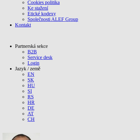
Cookies politika
Ke stažení
Etické kodexy
Společnosti ALEF Group
Kontakt
Partnerská sekce
B2B
Service desk
Login
Jazyk / země
EN
SK
HU
SI
RS
HR
DE
AT
CH