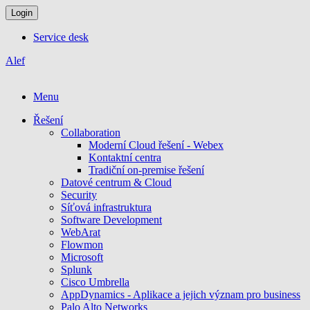
Login
Service desk
Alef
Menu
Řešení
Collaboration
Moderní Cloud řešení - Webex
Kontaktní centra
Tradiční on-premise řešení
Datové centrum & Cloud
Security
Síťová infrastruktura
Software Development
WebArat
Flowmon
Microsoft
Splunk
Cisco Umbrella
AppDynamics - Aplikace a jejich význam pro business
Palo Alto Networks