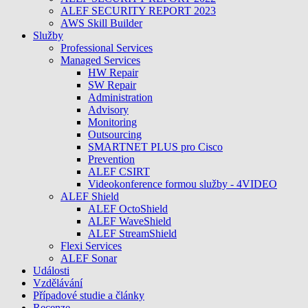
ALEF SECURITY REPORT 2023
AWS Skill Builder
Služby
Professional Services
Managed Services
HW Repair
SW Repair
Administration
Advisory
Monitoring
Outsourcing
SMARTNET PLUS pro Cisco
Prevention
ALEF CSIRT
Videokonference formou služby - 4VIDEO
ALEF Shield
ALEF OctoShield
ALEF WaveShield
ALEF StreamShield
Flexi Services
ALEF Sonar
Události
Vzdělávání
Případové studie a články
Recenze