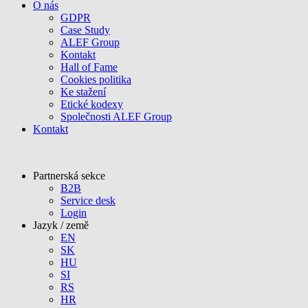
O nás
GDPR
Case Study
ALEF Group
Kontakt
Hall of Fame
Cookies politika
Ke stažení
Etické kodexy
Společnosti ALEF Group
Kontakt
Partnerská sekce
B2B
Service desk
Login
Jazyk / země
EN
SK
HU
SI
RS
HR