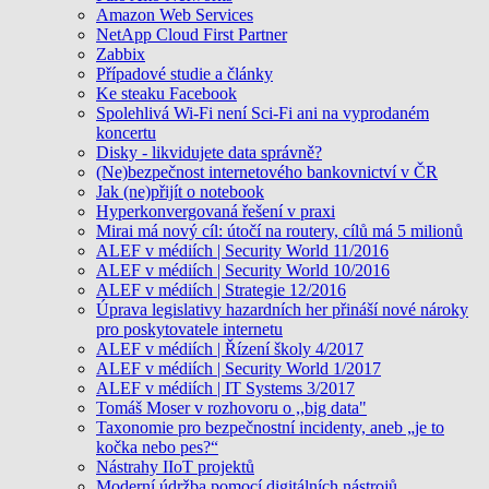
Amazon Web Services
NetApp Cloud First Partner
Zabbix
Případové studie a články
Ke steaku Facebook
Spolehlivá Wi-Fi není Sci-Fi ani na vyprodaném
koncertu
Disky - likvidujete data správně?
(Ne)bezpečnost internetového bankovnictví v ČR
Jak (ne)přijít o notebook
Hyperkonvergovaná řešení v praxi
Mirai má nový cíl: útočí na routery, cílů má 5 milionů
ALEF v médiích | Security World 11/2016
ALEF v médiích | Security World 10/2016
ALEF v médiích | Strategie 12/2016
Úprava legislativy hazardních her přináší nové nároky
pro poskytovatele internetu
ALEF v médiích | Řízení školy 4/2017
ALEF v médiích | Security World 1/2017
ALEF v médiích | IT Systems 3/2017
Tomáš Moser v rozhovoru o ,,big data"
Taxonomie pro bezpečnostní incidenty, aneb „je to
kočka nebo pes?“
Nástrahy IIoT projektů
Moderní údržba pomocí digitálních nástrojů