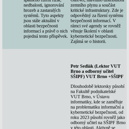
nedbalosti, ignorování
zemního plynu a součást
hrozeb a zastaralých
kritické infrastruktury. Zde je
systémů. Tyto aspekty
odpovědný za řízení systému
jsou stále aktuální v
bezpečnosti informací. V
oblasti bezpečnosti
rámci své agendy se rovněž
informací a právě o nich
věnuje školení v oblasti
pojedná tento příspěvek.
kybernetické bezpečnosti.
Zajímá se o historii.
Petr Sedlák (Lektor VUT
Brno a odborný učitel
SŠIPF) VUT Brno +SŠIPF
Dlouhodobě lektorsky působí
na Fakultě podnikatelské
VUT Brno, v Ústavu
informatiky, kde se zaměřuje
na problematiku informační a
kybernetické bezpečnosti, od
roku 2023 působí rovněž jako
odborný učitel na SŠIPF Brno
v této oblasti. Aktivně se