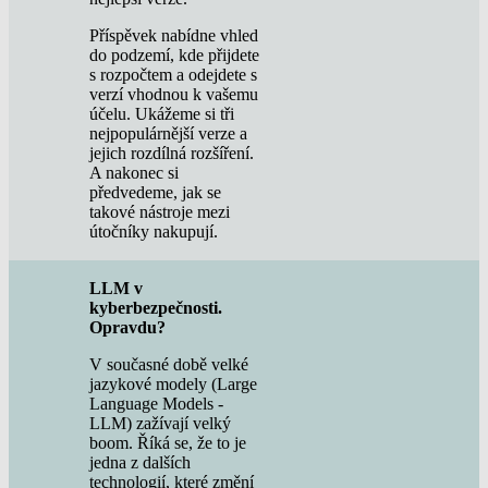
Příspěvek nabídne vhled
do podzemí, kde přijdete
s rozpočtem a odejdete s
verzí vhodnou k vašemu
účelu. Ukážeme si tři
nejpopulárnější verze a
jejich rozdílná rozšíření.
A nakonec si
předvedeme, jak se
takové nástroje mezi
útočníky nakupují.
LLM v
kyberbezpečnosti.
Opravdu?
V současné době velké
jazykové modely (Large
Language Models -
LLM) zažívají velký
boom. Říká se, že to je
jedna z dalších
technologií, které změní