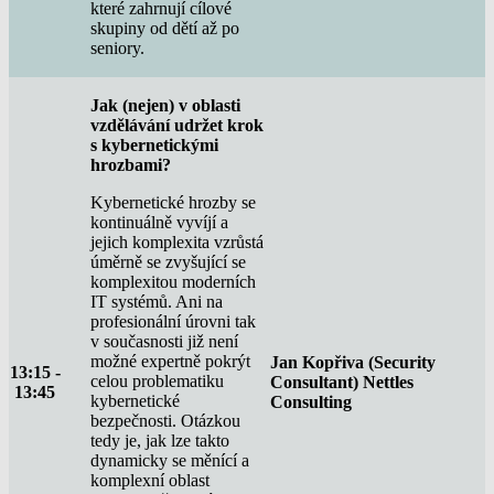
které zahrnují cílové
skupiny od dětí až po
seniory.
Jak (nejen) v oblasti
vzdělávání udržet krok
s kybernetickými
hrozbami?
Kybernetické hrozby se
kontinuálně vyvíjí a
jejich komplexita vzrůstá
úměrně se zvyšující se
komplexitou moderních
IT systémů. Ani na
profesionální úrovni tak
v současnosti již není
možné expertně pokrýt
Jan Kopřiva (Security
13:15 -
celou problematiku
Consultant) Nettles
13:45
kybernetické
Consulting
bezpečnosti. Otázkou
tedy je, jak lze takto
dynamicky se měnící a
komplexní oblast