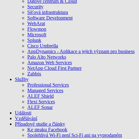
Datové centrum & Cloud
Security
Síťová infrastruktura
Software Development
WebArat
Flowmon
Microsoft
Splunk
Cisco Umbrella
AppDynamics - Aplikace a jejich význam pro business
Palo Alto Networks
Amazon Web Services
NetApp Cloud First Partner
Zabbix
Služby
Professional Services
Managed Services
ALEF Shield
Flexi Services
ALEF Sonar
Události
Vzdělávání
Případové studie a články
Ke steaku Facebook
Spolehlivá Wi-Fi není Sci-Fi ani na vyprodaném