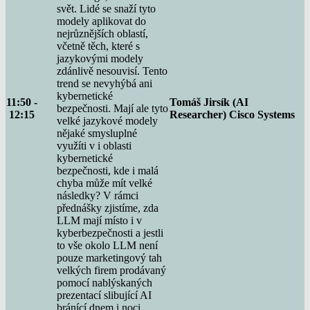
svět. Lidé se snaží tyto
modely aplikovat do
nejrůznějších oblastí,
včetně těch, které s
jazykovými modely
zdánlivě nesouvisí. Tento
trend se nevyhýbá ani
kybernetické
11:50 -
Tomáš Jirsík (AI
bezpečnosti. Mají ale tyto
12:15
Researcher) Cisco Systems
velké jazykové modely
nějaké smysluplné
využíti v i oblasti
kybernetické
bezpečnosti, kde i malá
chyba může mít velké
následky? V rámci
přednášky zjistíme, zda
LLM mají místo i v
kyberbezpečnosti a jestli
to vše okolo LLM není
pouze marketingový tah
velkých firem prodávaný
pomocí nablýskaných
prezentací slibující AI
bránící dnem i noci