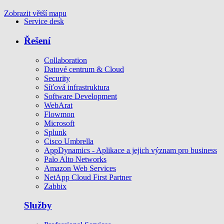
Zobrazit větší mapu
Service desk
Řešení
Collaboration
Datové centrum & Cloud
Security
Síťová infrastruktura
Software Development
WebArat
Flowmon
Microsoft
Splunk
Cisco Umbrella
AppDynamics - Aplikace a jejich význam pro business
Palo Alto Networks
Amazon Web Services
NetApp Cloud First Partner
Zabbix
Služby