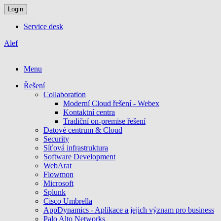
Login
Service desk
Alef
Menu
Řešení
Collaboration
Moderní Cloud řešení - Webex
Kontaktní centra
Tradiční on-premise řešení
Datové centrum & Cloud
Security
Síťová infrastruktura
Software Development
WebArat
Flowmon
Microsoft
Splunk
Cisco Umbrella
AppDynamics - Aplikace a jejich význam pro business
Palo Alto Networks