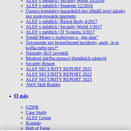
ALEF v médiích | Security World 10/2016
ALEF v médiích | Strategie 12/2016
Úprava legislativy hazardních her přináší nové nároky
pro poskytovatele internetu
ALEF v médiích | Řízení školy 4/2017
ALEF v médiích | Security World 1/2017
ALEF v médiích | IT Systems 3/2017
Tomáš Moser v rozhovoru o ,,big data"
Taxonomie pro bezpečnostní incidenty, aneb „je to
kočka nebo pes?“
Nástrahy IIoT projektů
Moderní údržba pomocí digitálních nástrojů
Security Report
ALEF SECURITY REPORT 2021
ALEF SECURITY REPORT 2022
ALEF SECURITY REPORT 2023
AWS Skill Builder
O nás
GDPR
Case Study
ALEF Group
Kontakt
Hall of Fame