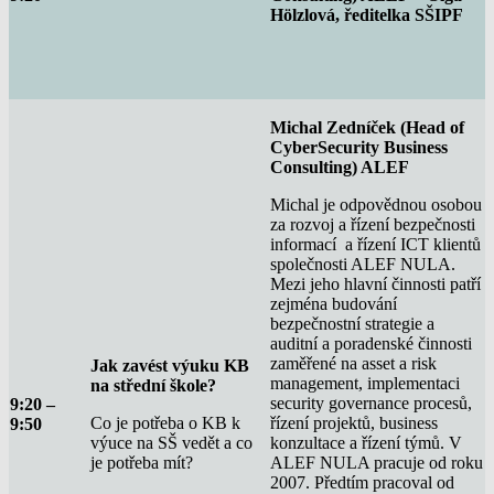
Hölzlová, ředitelka SŠIPF
Michal Zedníček (Head of
CyberSecurity Business
Consulting) ALEF
Michal je odpovědnou osobou
za rozvoj a řízení bezpečnosti
informací a řízení ICT klientů
společnosti ALEF NULA.
Mezi jeho hlavní činnosti patří
zejména budování
bezpečnostní strategie a
auditní a poradenské činnosti
zaměřené na asset a risk
Jak zavést výuku KB
management, implementaci
na střední škole?
security governance procesů,
9:20 –
Co je potřeba o KB k
řízení projektů, business
9:50
výuce na SŠ vedět a co
konzultace a řízení týmů. V
je potřeba mít?
ALEF NULA pracuje od roku
2007. Předtím pracoval od