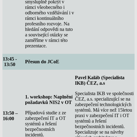
smysluplně pokrýt v
rámci všeobecného i
odborného vzdělávání i v
rámci kontinuálního
profesního rozvoje. Na
hledání odpovědi na tuto
a související otázky se
zaměříme v rámci této
prezentace.
13:45 -
Přesun do JCoE
13:50
Pavel Kaláb (Specialista
IKB) ČEZ, a.s
Specialista IKB ve společnosti
1. workshop: Naplnění
ČEZ, a.s. specializující se na
požadavků NIS2 v OT
zabezpečení technologických
systémů. Má více než 15letou
Případová studie z ze
13:50 –
praxi v zabezpečení IT i OT
zabezpečení IT a OT
16:00
systémů a řešení
systémů a řešení
bezpečnostních incidentů.
bezpečnostních
Specializuje se na návrhy
incidentů.