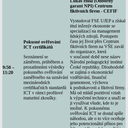
Lukáš Hula (Odborný
garant NPI) Centrum
fiktivních firem - CEFIF
Vystudoval FSE UJEP a získal
titul inženýr ekonomie se
specializací na management
lidských zdrojů. Postupem
času jej život přes Centrum
Pokusné ověřování
fiktivních firem na VŠE zavál
ICT certifikátů
do organizace, která
Seznámení se
v současné době nese název
záměrem, průběhem a
Národní pedagogický institut
prozatímními výsledky
České republiky. Dlouhodobě
9:50 –
pokusného ověřování
se zajímá o ekonomické
11:20
zaměřeného na uznávání
vzdělávání, finanční
mezinárodních
gramotnost, výchovu
certifikačních standardů
k podnikavosti a fiktivní firmy.
ICT v rámci profilové
Má od mládí pozitivní vztah
maturitní zkoušky.
k výpočetní technice a snaží se
ji využívat všude, kde to je
možné. K pokusnému
ověřování ICT se dostal spíše
náhodou, ale o to více oceňuje
jeho potencionální přínos pro