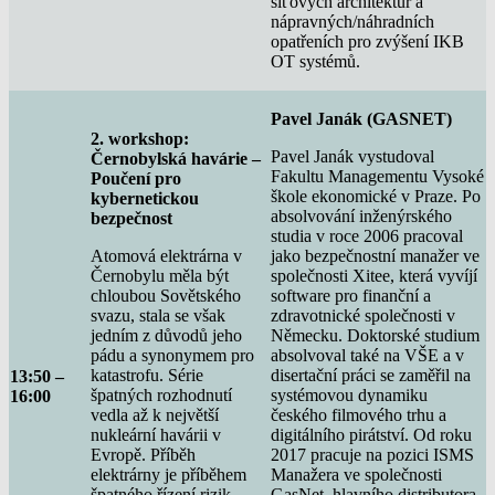
síťových architektur a
nápravných/náhradních
opatřeních pro zvýšení IKB
OT systémů.
Pavel Janák (GASNET)
2. workshop:
Pavel Janák vystudoval
Černobylská havárie –
Fakultu Managementu Vysoké
Poučení pro
škole ekonomické v Praze. Po
kybernetickou
absolvování inženýrského
bezpečnost
studia v roce 2006 pracoval
Atomová elektrárna v
jako bezpečnostní manažer ve
Černobylu měla být
společnosti Xitee, která vyvíjí
chloubou Sovětského
software pro finanční a
svazu, stala se však
zdravotnické společnosti v
jedním z důvodů jeho
Německu. Doktorské studium
pádu a synonymem pro
absolvoval také na VŠE a v
katastrofu. Série
disertační práci se zaměřil na
13:50 –
špatných rozhodnutí
systémovou dynamiku
16:00
vedla až k největší
českého filmového trhu a
nukleární havárii v
digitálního pirátství. Od roku
Evropě. Příběh
2017 pracuje na pozici ISMS
elektrárny je příběhem
Manažera ve společnosti
špatného řízení rizik,
GasNet, hlavního distributora