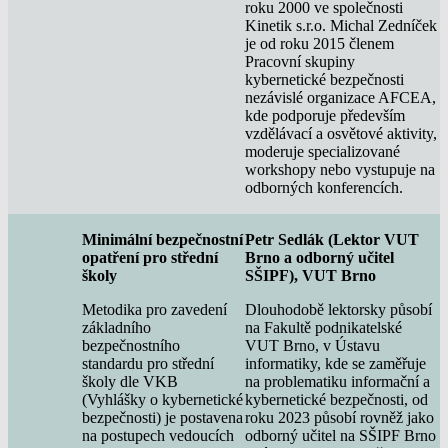
roku 2000 ve společnosti
Kinetik s.r.o. Michal Zedníček
je od roku 2015 členem
Pracovní skupiny
kybernetické bezpečnosti
nezávislé organizace AFCEA,
kde podporuje především
vzdělávací a osvětové aktivity,
moderuje specializované
workshopy nebo vystupuje na
odborných konferencích.
Minimální bezpečnostní
Petr Sedlák (Lektor VUT
opatření pro střední
Brno a odborný učitel
školy
SŠIPF), VUT Brno
Metodika pro zavedení
Dlouhodobě lektorsky působí
základního
na Fakultě podnikatelské
bezpečnostního
VUT Brno, v Ústavu
standardu pro střední
informatiky, kde se zaměřuje
školy dle VKB
na problematiku informační a
(Vyhlášky o kybernetické
kybernetické bezpečnosti, od
bezpečnosti) je postavena
roku 2023 působí rovněž jako
na postupech vedoucích
odborný učitel na SŠIPF Brno