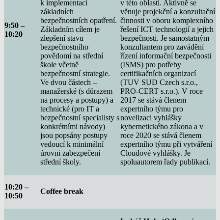
k implementaci
v této oblasti. Aktivně se
základních
věnuje projekční a konzultační
bezpečnostních opatření.
činnosti v oboru komplexního
9:50 –
Základním cílem je
řešení ICT technologií a jejich
10:20
zlepšení stavu
bezpečnosti. Je samostatným
bezpečnostního
konzultantem pro zavádění
povědomí na střední
řízení informační bezpečnosti
škole včetně
(ISMS) pro potřeby
bezpečnostní strategie.
certifikačních organizací
Ve dvou částech –
(TUV SUD Czech s.r.o.,
manažerské (s důrazem
PRO-CERT s.r.o.). V roce
na procesy a postupy) a
2017 se stává členem
technické (pro IT a
expertního týmu pro
bezpečnostní specialisty s
novelizaci vyhlášky
konkrétními návody)
kybernetického zákona a v
jsou popsány postupy
roce 2020 se stává členem
vedoucí k minimální
expertního týmu při vytváření
úrovni zabezpečení
Cloudové vyhlášky. Je
střední školy.
spoluautorem řady publikací.
10:20 –
Coffee break
10:50