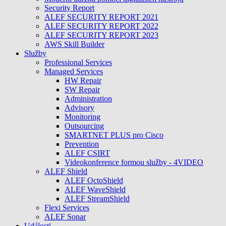
Security Report
ALEF SECURITY REPORT 2021
ALEF SECURITY REPORT 2022
ALEF SECURITY REPORT 2023
AWS Skill Builder
Služby
Professional Services
Managed Services
HW Repair
SW Repair
Administration
Advisory
Monitoring
Outsourcing
SMARTNET PLUS pro Cisco
Prevention
ALEF CSIRT
Videokonference formou služby - 4VIDEO
ALEF Shield
ALEF OctoShield
ALEF WaveShield
ALEF StreamShield
Flexi Services
ALEF Sonar
Události