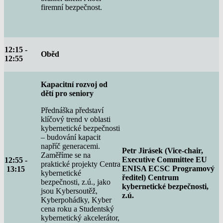
firemní bezpečnost.
12:15 -
Oběd
12:55
Kapacitní rozvoj od
dětí pro seniory
Přednáška představí
klíčový trend v oblasti
kybernetické bezpečnosti
– budování kapacit
napříč generacemi.
Petr Jirásek (Vice-chair,
Zaměříme se na
Executive Committee EU
12:55 -
praktické projekty Centra
ENISA ECSC Programový
13:15
kybernetické
ředitel) Centrum
bezpečnosti, z.ú., jako
kybernetické bezpečnosti,
jsou Kybersoutěž,
z.ú.
Kyberpohádky, Kyber
cena roku a Studentský
kybernetický akcelerátor,