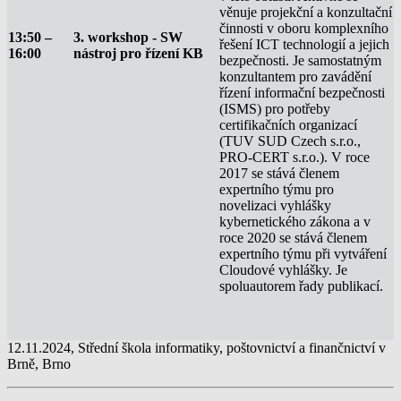
věnuje projekční a konzultační
činnosti v oboru komplexního
13:50 –
3. workshop - SW
řešení ICT technologií a jejich
16:00
nástroj pro řízení KB
bezpečnosti. Je samostatným
konzultantem pro zavádění
řízení informační bezpečnosti
(ISMS) pro potřeby
certifikačních organizací
(TUV SUD Czech s.r.o.,
PRO-CERT s.r.o.). V roce
2017 se stává členem
expertního týmu pro
novelizaci vyhlášky
kybernetického zákona a v
roce 2020 se stává členem
expertního týmu při vytváření
Cloudové vyhlášky. Je
spoluautorem řady publikací.
12.11.2024, Střední škola informatiky, poštovnictví a finančnictví v
Brně, Brno