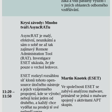
žáka a vidí paralely využití i
v jiných oblastech odborného
vzdělávání.
Krysí závody: Mnoho
tváří AsyncRATu
AsyncRAT je malý,
efektivní, neunikátní a
sám o sobě ne až tak
zajímavý Remote
Administration Tool
(RAT). Investigace
ESET ukázala, že jde
pouze o vrchol ledovce.
ESET rozkryl rozsáhlou
Martin Knotek (ESET)
síť klonů tohoto open-
source útočného nástroje
Ve společnosti ESET se
a jejich vzájemného
zabývá analýzou malware,
11:20 –
propojení, kde se výrobci
primárně se jedná o malware
11:50
nebojí krást jeden od
spojený s aktivitami APT
druhého, a každý chce
skupin.
vydělat na prodeji té své
nejlepší verze.