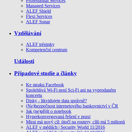
Professional Services
Managed Services
ALEF Shield
Flexi Services
ALEF Sonar
Vzdělávání
ALEF tréninky
Kompetenční centrum
Události
Případové studie a články
Ke steaku Facebook
Spolehlivá Wi-Fi není Sci-Fi ani na vyprodaném
koncertu
Disky - likvidujete data správně?
(Ne)bezpečnost internetového bankovnictví v ČR
Jak (ne)přijít o notebook
Hyperkonvergovaná řešení v praxi
Mirai má nový cíl: útočí na routery, cílů má 5 milionů
ALEF v médiích | Security World 11/2016