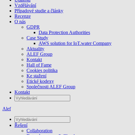
Vzdělávání
Případové studie a články
Recenze
O nás
GDPR
Data Protection Authorities
Case Study
AWS solution for IoT.water Company
Aktuality
ALEF Group
Kontakt
Hall of Fame
Cookies politika
Ke stažení
Etické kodexy
Společnosti ALEF Group
Kontakt
Alef
Řešení
Collaboration