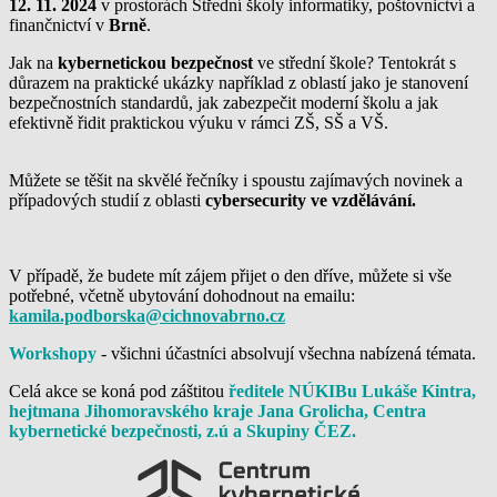
12. 11. 2024
v prostorách Střední školy informatiky, poštovnictví a
finančnictví v
Brně
.
Jak na
kybernetickou bezpečnost
ve střední škole? Tentokrát s
důrazem na praktické ukázky například z oblastí jako je stanovení
bezpečnostních standardů, jak zabezpečit moderní školu a jak
efektivně řidit praktickou výuku v rámci ZŠ, SŠ a VŠ.
Můžete se těšit na skvělé řečníky i spoustu zajímavých novinek a
případových studií z oblasti
cybersecurity ve vzdělávání.
V případě, že budete mít zájem přijet o den dříve, můžete si vše
potřebné, včetně ubytování dohodnout na emailu:
kamila.podborska@cichnovabrno.cz
Workshopy
-
všichni účastníci absolvují všechna nabízená témata.
Celá akce se koná pod záštitou
ředitele NÚKIBu Lukáše Kintra,
hejtmana Jihomoravského kraje Jana Grolicha, Centra
kybernetické bezpečnosti, z.ú a Skupiny ČEZ.